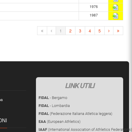
1976
1987
1
2
3
4
5
LINK UTILI
FIDAL
- Bergamo
pa
FIDAL
- Lombardia
FIDAL
(Federazione Italiana Atletica leggera)
ONI
EAA
(European Athletics)
IAAF
(International Association of Athletics Federations)