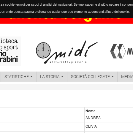
izza cookie tecnici per scopi di analisi dei navigatori. Se vuoi saperne di più o negare il conse
orrendo questa pagina o cliccando qualunque suo elemento acconsenti all'uso dei cookie.
STATISTICHE
LA STORIA
SOCIETÀ COLLEGATE
MEDI
Nome
ANDREA
OLIVIA