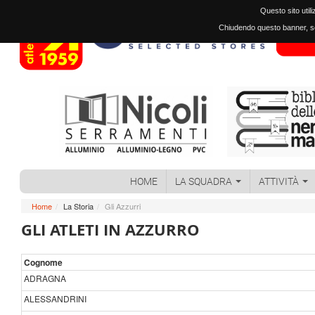
Questo sito util
Chiudendo questo banner, sc
HOME
LA SQUADRA
ATTIVITÀ
Home
/
La Storia
/
Gli Azzurri
GLI ATLETI IN AZZURRO
Cognome
ADRAGNA
ALESSANDRINI