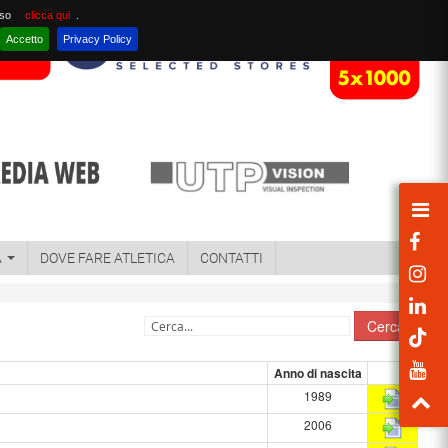
nso
clicca qui
.
Accetto
Privacy Policy
A
DOVE FARE ATLETICA
CONTATTI
Cerca
Anno di nascita
1989
2006