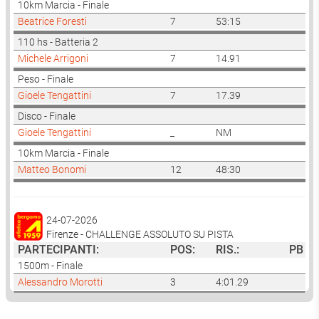
10km Marcia - Finale
Beatrice Foresti
7
53:15
110 hs - Batteria 2
Michele Arrigoni
7
14.91
Peso - Finale
Gioele Tengattini
7
17.39
Disco - Finale
Gioele Tengattini
_
NM
10km Marcia - Finale
Matteo Bonomi
12
48:30
24-07-2026
Firenze - CHALLENGE ASSOLUTO SU PISTA
PARTECIPANTI:
POS:
RIS.:
PB
1500m - Finale
Alessandro Morotti
3
4:01.29
Disco - Finale
Giacomo Licini
10
45.58