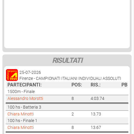
- trovare piccoli sponsor
CONVOCAZIONE ASSEMBLEA ELETTORALE
- raccogliere le iscrizioni alle gare nell'indoor
- apertura della sede sociale (c/o campo CONI di Bergamo)
REGOLAMENTO ELETTORALE
per due ore la settimana
MODULO CANDIDATURA
- .......di tutto e di più
MODULO DELEGA VOTAZIONE
Se vuoi aiutarci scrivi a : segreteria@atleticabergamo59.it
ELENCO CANDIDATI
Il TEAM dei volontari ti ringrazia fin d'ora :-))
RISULTATI
25-07-2026
Firenze - CAMPIONATI ITALIANI INDIVIDUALI ASSOLUTI
PARTECIPANTI:
POS:
RIS.:
PB
1500m - Finale
Alessandro Morotti
8
4:03.74
100 hs - Batteria 3
Chiara Minotti
2
13.73
100 hs - Finale 1
Chiara Minotti
8
13.67