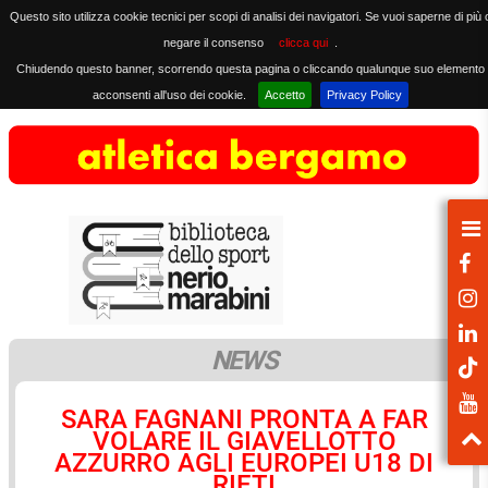
Questo sito utilizza cookie tecnici per scopi di analisi dei navigatori. Se vuoi saperne di più 
negare il consenso
clicca qui
.
Chiudendo questo banner, scorrendo questa pagina o cliccando qualunque suo elemento
acconsenti all'uso dei cookie.
Accetto
Privacy Policy
NEWS
SARA FAGNANI PRONTA A FAR
VOLARE IL GIAVELLOTTO
AZZURRO AGLI EUROPEI U18 DI
RIETI