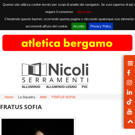
Questo sito utilizza cookie tecnici per scopi di analisi dei navigatori. Se vuoi saperne di più 
negare il consenso
clicca qui
.
Chiudendo questo banner, scorrendo questa pagina o cliccando qualunque suo elemento
acconsenti all'uso dei cookie.
Accetto
Privacy Policy
Home
/
La Squadra
/
Atleti
/
FRATUS SOFIA
FRATUS SOFIA