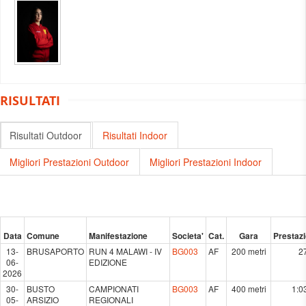
RISULTATI
Risultati Outdoor
Risultati Indoor
Migliori Prestazioni Outdoor
Migliori Prestazioni Indoor
Data
Comune
Manifestazione
Societa'
Cat.
Gara
Prestaz
13-
BRUSAPORTO
RUN 4 MALAWI - IV
BG003
AF
200 metri
2
06-
EDIZIONE
2026
30-
BUSTO
CAMPIONATI
BG003
AF
400 metri
1:0
05-
ARSIZIO
REGIONALI