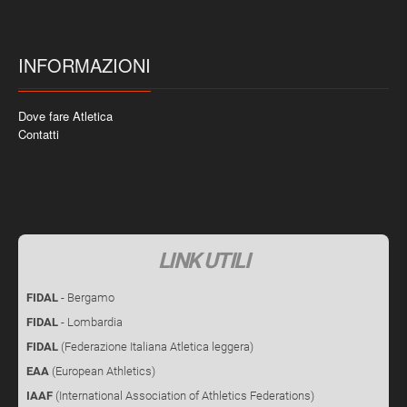
INFORMAZIONI
Dove fare Atletica
Contatti
LINK UTILI
FIDAL
- Bergamo
FIDAL
- Lombardia
FIDAL
(Federazione Italiana Atletica leggera)
EAA
(European Athletics)
IAAF
(International Association of Athletics Federations)