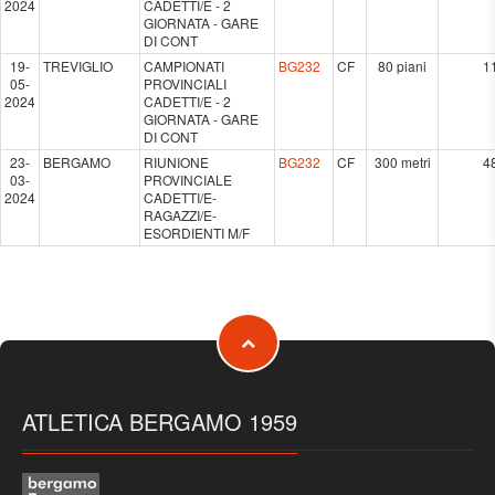
2024
CADETTI/E - 2
GIORNATA - GARE
DI CONT
19-
TREVIGLIO
CAMPIONATI
BG232
CF
80 piani
1
05-
PROVINCIALI
2024
CADETTI/E - 2
GIORNATA - GARE
DI CONT
23-
BERGAMO
RIUNIONE
BG232
CF
300 metri
4
03-
PROVINCIALE
2024
CADETTI/E-
RAGAZZI/E-
ESORDIENTI M/F
ATLETICA BERGAMO 1959