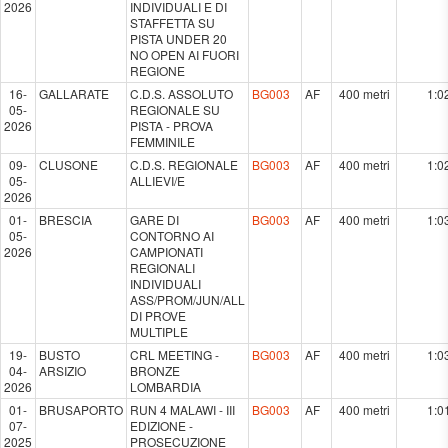
2026
INDIVIDUALI E DI
STAFFETTA SU
PISTA UNDER 20
NO OPEN AI FUORI
REGIONE
16-
GALLARATE
C.D.S. ASSOLUTO
BG003
AF
400 metri
1:0
05-
REGIONALE SU
2026
PISTA - PROVA
FEMMINILE
09-
CLUSONE
C.D.S. REGIONALE
BG003
AF
400 metri
1:0
05-
ALLIEVI/E
2026
01-
BRESCIA
GARE DI
BG003
AF
400 metri
1:0
05-
CONTORNO AI
2026
CAMPIONATI
REGIONALI
INDIVIDUALI
ASS/PROM/JUN/ALL
DI PROVE
MULTIPLE
19-
BUSTO
CRL MEETING -
BG003
AF
400 metri
1:0
04-
ARSIZIO
BRONZE
2026
LOMBARDIA
01-
BRUSAPORTO
RUN 4 MALAWI - III
BG003
AF
400 metri
1:0
07-
EDIZIONE -
2025
PROSECUZIONE