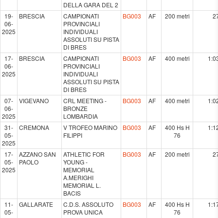
DELLA GARA DEL 2
19-
BRESCIA
CAMPIONATI
BG003
AF
200 metri
2
06-
PROVINCIALI
2025
INDIVIDUALI
ASSOLUTI SU PISTA
DI BRES
17-
BRESCIA
CAMPIONATI
BG003
AF
400 metri
1:0
06-
PROVINCIALI
2025
INDIVIDUALI
ASSOLUTI SU PISTA
DI BRES
07-
VIGEVANO
CRL MEETING -
BG003
AF
400 metri
1:0
06-
BRONZE
2025
LOMBARDIA
31-
CREMONA
V TROFEO MARINO
BG003
AF
400 Hs H
1:1
05-
FILIPPI
76
2025
17-
AZZANO SAN
ATHLETIC FOR
BG003
AF
200 metri
2
05-
PAOLO
YOUNG -
2025
MEMORIAL
A.MERIGHI
MEMORIAL L.
BACIS
11-
GALLARATE
C.D.S. ASSOLUTO
BG003
AF
400 Hs H
1:1
05-
PROVA UNICA
76