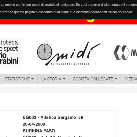
izza cookie tecnici per scopi di analisi dei navigatori. Se vuoi saperne di più o negare il conse
orrendo questa pagina o cliccando qualunque suo elemento acconsenti all'uso dei cookie.
STATISTICHE
LA STORIA
SOCIETÀ COLLEGATE
MEDI
BG003 - Atletica Bergamo '59
20-04-2009
BURKINA FASO