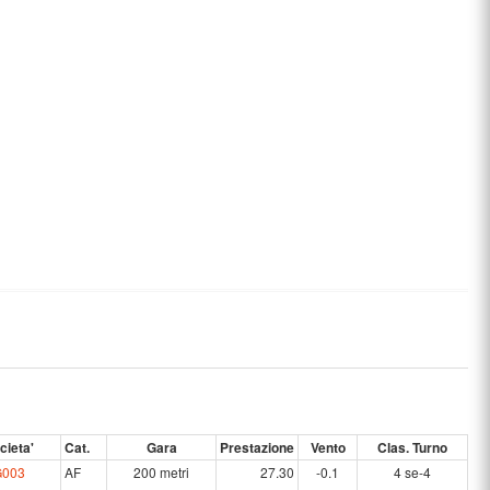
cieta'
Cat.
Gara
Prestazione
Vento
Clas. Turno
G003
AF
200 metri
27.30
-0.1
4 se-4