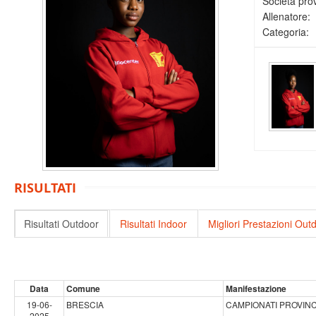
Società pro
Allenatore:
Categoria:
RISULTATI
Risultati Outdoor
Risultati Indoor
Migliori Prestazioni Out
Data
Comune
Manifestazione
19-06-
BRESCIA
CAMPIONATI PROVINCI
2025