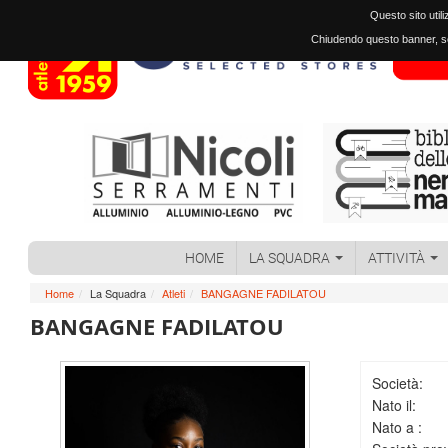
Questo sito util
Chiudendo questo banner, sc
HOME
LA SQUADRA
ATTIVITÀ
Home
/
La Squadra
/
Atleti
/
BANGAGNE FADILATOU
BANGAGNE FADILATOU
Società:
Nato il:
Nato a :