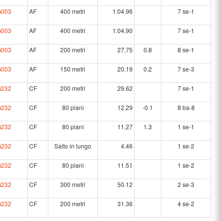
G003
AF
400 metri
1:04.96
7 se-1
G003
AF
400 metri
1:04.90
7 se-1
G003
AF
200 metri
27.75
0.8
8 se-1
G003
AF
150 metri
20.19
0.2
7 se-3
G232
CF
200 metri
29.62
7 se-1
G232
CF
80 piani
12.29
-0.1
8 ba-8
G232
CF
80 piani
11.27
1.3
1 se-1
G232
CF
Salto in lungo
4.46
1 se-2
G232
CF
80 piani
11.51
1 se-2
G232
CF
300 metri
50.12
2 se-3
G232
CF
200 metri
31.36
4 se-2