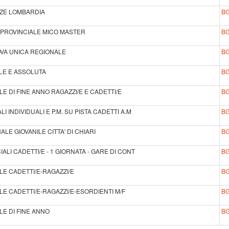
NZE LOMBARDIA
B
 PROVINCIALE MICO MASTER
B
PROVA UNICA REGIONALE
B
ILE E ASSOLUTA
B
E DI FINE ANNO RAGAZZI/E E CADETTI/E
B
I INDIVIDUALI E P.M. SU PISTA CADETTI A.M
B
ALE GIOVANILE CITTA' DI CHIARI
B
ALI CADETTI/E - 1 GIORNATA - GARE DI CONT
B
LE CADETTI/E-RAGAZZI/E
B
LE CADETTI/E-RAGAZZI/E-ESORDIENTI M/F
B
LE DI FINE ANNO
B