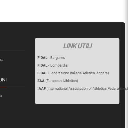
LINK UTILI
FIDAL
- Bergamo
pa
FIDAL
- Lombardia
FIDAL
(Federazione Italiana Atletica leggera)
ONI
EAA
(European Athletics)
IAAF
(International Association of Athletics Federations)
ca