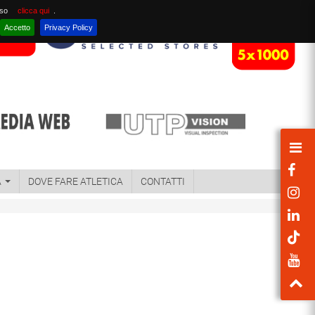
nso
clicca qui
.
Accetto
Privacy Policy
A
DOVE FARE ATLETICA
CONTATTI