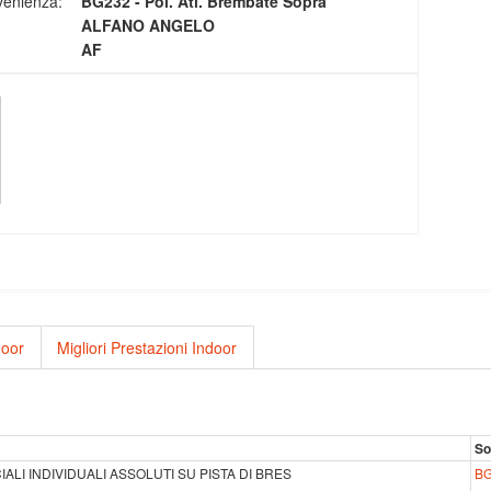
venienza:
BG232 - Pol. Atl. Brembate Sopra
ALFANO ANGELO
AF
door
Migliori Prestazioni Indoor
So
ALI INDIVIDUALI ASSOLUTI SU PISTA DI BRES
B