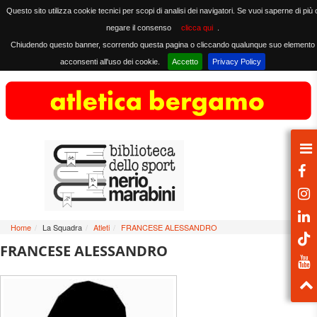
Questo sito utilizza cookie tecnici per scopi di analisi dei navigatori. Se vuoi saperne di più 
negare il consenso
clicca qui
.
Chiudendo questo banner, scorrendo questa pagina o cliccando qualunque suo elemento
acconsenti all'uso dei cookie.
Accetto
Privacy Policy
Home
/
La Squadra
/
Atleti
/
FRANCESE ALESSANDRO
FRANCESE ALESSANDRO