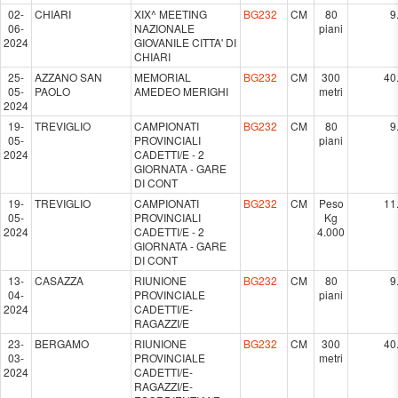
02-
CHIARI
XIX^ MEETING
BG232
CM
80
9
06-
NAZIONALE
piani
2024
GIOVANILE CITTA' DI
CHIARI
25-
AZZANO SAN
MEMORIAL
BG232
CM
300
40
05-
PAOLO
AMEDEO MERIGHI
metri
2024
19-
TREVIGLIO
CAMPIONATI
BG232
CM
80
9
05-
PROVINCIALI
piani
2024
CADETTI/E - 2
GIORNATA - GARE
DI CONT
19-
TREVIGLIO
CAMPIONATI
BG232
CM
Peso
11
05-
PROVINCIALI
Kg
2024
CADETTI/E - 2
4.000
GIORNATA - GARE
DI CONT
13-
CASAZZA
RIUNIONE
BG232
CM
80
9
04-
PROVINCIALE
piani
2024
CADETTI/E-
RAGAZZI/E
23-
BERGAMO
RIUNIONE
BG232
CM
300
40
03-
PROVINCIALE
metri
2024
CADETTI/E-
RAGAZZI/E-