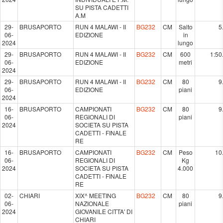
SU PISTA CADETTI
A.M
29-
BRUSAPORTO
RUN 4 MALAWI - II
BG232
CM
Salto
5
06-
EDIZIONE
in
2024
lungo
29-
BRUSAPORTO
RUN 4 MALAWI - II
BG232
CM
600
1:50
06-
EDIZIONE
metri
2024
29-
BRUSAPORTO
RUN 4 MALAWI - II
BG232
CM
80
9
06-
EDIZIONE
piani
2024
16-
BRUSAPORTO
CAMPIONATI
BG232
CM
80
9
06-
REGIONALI DI
piani
2024
SOCIETA SU PISTA
CADETTI - FINALE
RE
16-
BRUSAPORTO
CAMPIONATI
BG232
CM
Peso
10
06-
REGIONALI DI
Kg
2024
SOCIETA SU PISTA
4.000
CADETTI - FINALE
RE
02-
CHIARI
XIX^ MEETING
BG232
CM
80
9
06-
NAZIONALE
piani
2024
GIOVANILE CITTA' DI
CHIARI