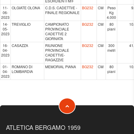
ESORDIENTI M/F
11-
OLGIATE OLONA
C.D.S. CADETTI/E -
BG232
CM
Peso
9
06-
FINALE REGIONALE
Kg
2023
4.000
14-
TREVIGLIO
CAMPIONATO
BG232
CM
80
10
05-
PROVINCIALE
piani
2023
CADETTI/E 2
GIORNATA
16-
CASAZZA
RIUNIONE
BG232
CM
300
41
04-
PROVINCIALE
metri
2023
CADETTI/E-
RAGAZZI/E
01-
ROMANO DI
MEMORIAL PIANA
BG232
CM
80
10
04-
LOMBARDIA
piani
2023
ATLETICA BERGAMO 1959