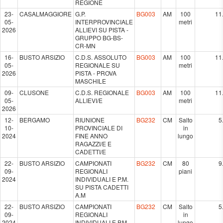
REGIONE
23-
CASALMAGGIORE
G.P.
BG003
AM
100
11
05-
INTERPROVINCIALE
metri
2026
ALLIEVI SU PISTA -
GRUPPO BG-BS-
CR-MN
16-
BUSTO ARSIZIO
C.D.S. ASSOLUTO
BG003
AM
100
11
05-
REGIONALE SU
metri
2026
PISTA - PROVA
MASCHILE
09-
CLUSONE
C.D.S. REGIONALE
BG003
AM
100
11
05-
ALLIEVI/E
metri
2026
12-
BERGAMO
RIUNIONE
BG232
CM
Salto
5
10-
PROVINCIALE DI
in
2024
FINE ANNO
lungo
RAGAZZI/E E
CADETTI/E
22-
BUSTO ARSIZIO
CAMPIONATI
BG232
CM
80
9
09-
REGIONALI
piani
2024
INDIVIDUALI E P.M.
SU PISTA CADETTI
A.M
22-
BUSTO ARSIZIO
CAMPIONATI
BG232
CM
Salto
5
09-
REGIONALI
in
2024
INDIVIDUALI E P.M.
lungo