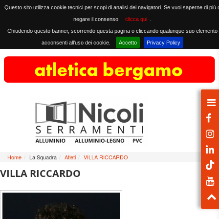
Questo sito utilizza cookie tecnici per scopi di analisi dei navigatori. Se vuoi saperne di più 
negare il consenso
clicca qui
.
Chiudendo questo banner, scorrendo questa pagina o cliccando qualunque suo elemento
acconsenti all'uso dei cookie.
Accetto
Privacy Policy
Home
/
La Squadra
/
Atleti
/
VILLA RICCARDO
VILLA RICCARDO