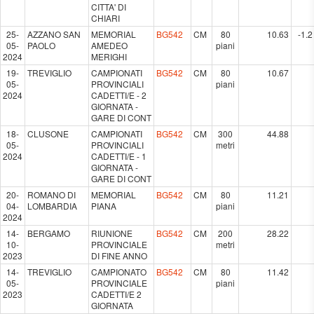
CITTA' DI
CHIARI
25-
AZZANO SAN
MEMORIAL
BG542
CM
80
10.63
-1.2
05-
PAOLO
AMEDEO
piani
2024
MERIGHI
19-
TREVIGLIO
CAMPIONATI
BG542
CM
80
10.67
05-
PROVINCIALI
piani
2024
CADETTI/E - 2
GIORNATA -
GARE DI CONT
18-
CLUSONE
CAMPIONATI
BG542
CM
300
44.88
05-
PROVINCIALI
metri
2024
CADETTI/E - 1
GIORNATA -
GARE DI CONT
20-
ROMANO DI
MEMORIAL
BG542
CM
80
11.21
04-
LOMBARDIA
PIANA
piani
2024
14-
BERGAMO
RIUNIONE
BG542
CM
200
28.22
10-
PROVINCIALE
metri
2023
DI FINE ANNO
14-
TREVIGLIO
CAMPIONATO
BG542
CM
80
11.42
05-
PROVINCIALE
piani
2023
CADETTI/E 2
GIORNATA