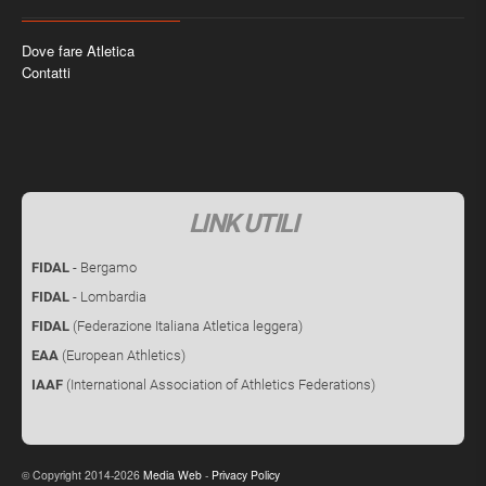
Dove fare Atletica
Contatti
LINK UTILI
FIDAL
- Bergamo
FIDAL
- Lombardia
FIDAL
(Federazione Italiana Atletica leggera)
EAA
(European Athletics)
IAAF
(International Association of Athletics Federations)
Copyright 2014-2026
Media Web
-
Privacy Policy
©