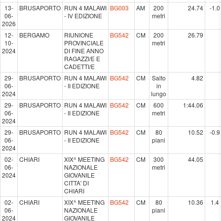
13-
BRUSAPORTO
RUN 4 MALAWI
BG003
AM
200
24.74
-1.0
06-
- IV EDIZIONE
metri
2026
12-
BERGAMO
RIUNIONE
BG542
CM
200
26.79
10-
PROVINCIALE
metri
2024
DI FINE ANNO
RAGAZZI/E E
CADETTI/E
29-
BRUSAPORTO
RUN 4 MALAWI
BG542
CM
Salto
4.82
06-
- II EDIZIONE
in
2024
lungo
29-
BRUSAPORTO
RUN 4 MALAWI
BG542
CM
600
1:44.06
06-
- II EDIZIONE
metri
2024
29-
BRUSAPORTO
RUN 4 MALAWI
BG542
CM
80
10.52
-0.9
06-
- II EDIZIONE
piani
2024
02-
CHIARI
XIX^ MEETING
BG542
CM
300
44.05
06-
NAZIONALE
metri
2024
GIOVANILE
CITTA' DI
CHIARI
02-
CHIARI
XIX^ MEETING
BG542
CM
80
10.36
1.4
06-
NAZIONALE
piani
2024
GIOVANILE