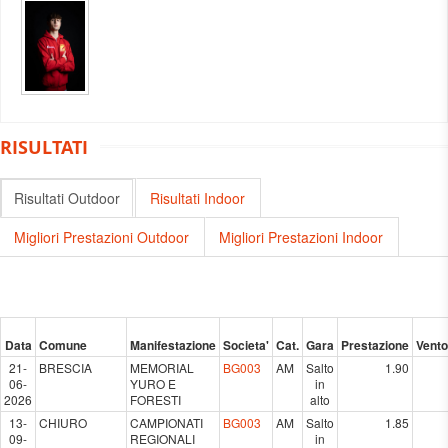
RISULTATI
Risultati Outdoor
Risultati Indoor
Migliori Prestazioni Outdoor
Migliori Prestazioni Indoor
Data
Comune
Manifestazione
Societa'
Cat.
Gara
Prestazione
Vento
21-
BRESCIA
MEMORIAL
BG003
AM
Salto
1.90
06-
YURO E
in
2026
FORESTI
alto
13-
CHIURO
CAMPIONATI
BG003
AM
Salto
1.85
09-
REGIONALI
in