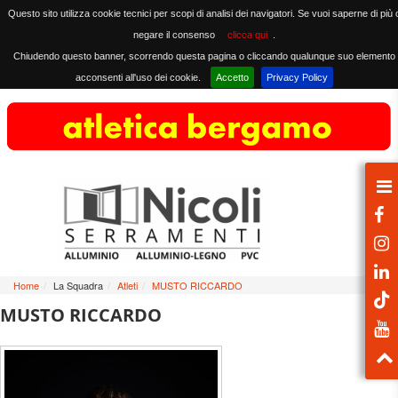
Questo sito utilizza cookie tecnici per scopi di analisi dei navigatori. Se vuoi saperne di più 
negare il consenso
clicca qui
.
Chiudendo questo banner, scorrendo questa pagina o cliccando qualunque suo elemento
acconsenti all'uso dei cookie.
Accetto
Privacy Policy
Home
/
La Squadra
/
Atleti
/
MUSTO RICCARDO
MUSTO RICCARDO