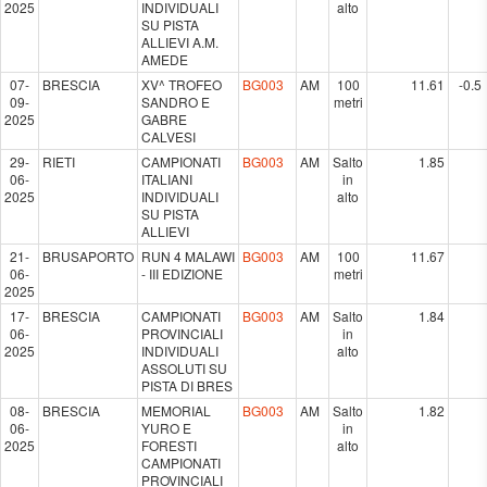
2025
INDIVIDUALI
alto
SU PISTA
ALLIEVI A.M.
AMEDE
07-
BRESCIA
XV^ TROFEO
BG003
AM
100
11.61
-0.5
09-
SANDRO E
metri
2025
GABRE
CALVESI
29-
RIETI
CAMPIONATI
BG003
AM
Salto
1.85
06-
ITALIANI
in
2025
INDIVIDUALI
alto
SU PISTA
ALLIEVI
21-
BRUSAPORTO
RUN 4 MALAWI
BG003
AM
100
11.67
06-
- III EDIZIONE
metri
2025
17-
BRESCIA
CAMPIONATI
BG003
AM
Salto
1.84
06-
PROVINCIALI
in
2025
INDIVIDUALI
alto
ASSOLUTI SU
PISTA DI BRES
08-
BRESCIA
MEMORIAL
BG003
AM
Salto
1.82
06-
YURO E
in
2025
FORESTI
alto
CAMPIONATI
PROVINCIALI