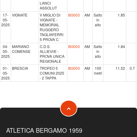
LANCI
ASSOLUT
17-
VIGNATE
V MIGLIO DI
BG003
AM
Salto
1.85
05-
VIGNATE -
in
2025
MEMORIAL
alto
RUGGERO
TAGLIAFERRI
5 PROVA C
04-
MARIANO
C.D.S.
BG003
AM
Salto
1.84
05-
COMENSE
ALLIEVI/E -
in
2025
PROVA UNICA
alto
REGIONALE
01-
BRESCIA
TROFEO 5
BG003
AM
100
11.52
0.7
05-
COMUNI 2025
metri
2025
- 2 TAPPA
ATLETICA BERGAMO 1959