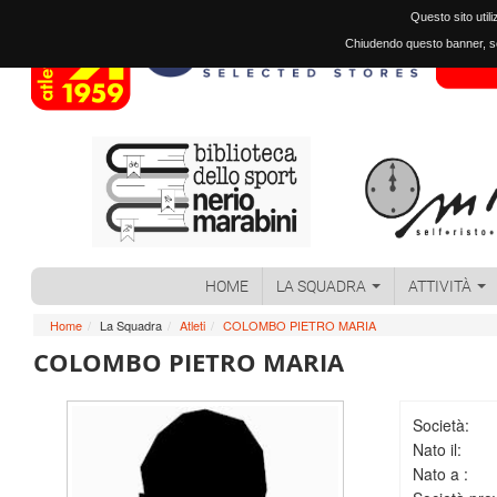
Questo sito util
Chiudendo questo banner, sc
HOME
LA SQUADRA
ATTIVITÀ
Home
/
La Squadra
/
Atleti
/
COLOMBO PIETRO MARIA
COLOMBO PIETRO MARIA
Società:
Nato il:
Nato a :