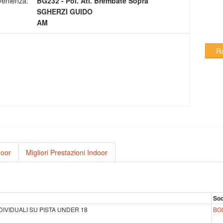
venienza:
BG232 - Pol. Atl. Brembate Sopra
SGHERZI GUIDO
AM
R
door
Migliori Prestazioni Indoor
Soc
NDIVIDUALI SU PISTA UNDER 18
BG