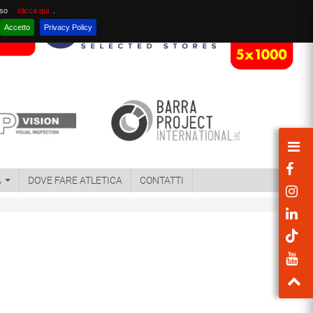
nso
clicca qui
.
Accetto
Privacy Policy
A
DOVE FARE ATLETICA
CONTATTI