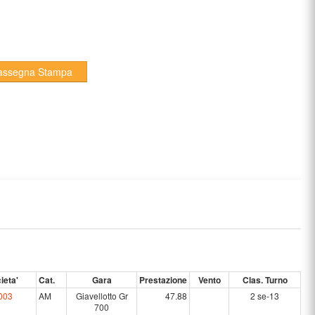
assegna Stampa
ieta'
Cat.
Gara
Prestazione
Vento
Clas. Turno
003
AM
Giavellotto Gr
47.88
2 se-13
700