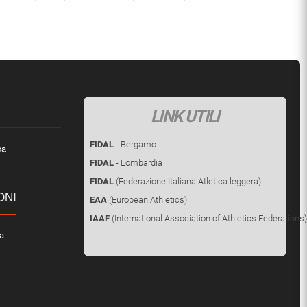
LINK UTILI
FIDAL
- Bergamo
pa
FIDAL
- Lombardia
FIDAL
(Federazione Italiana Atletica leggera)
ONI
EAA
(European Athletics)
IAAF
(International Association of Athletics Federations)
ca