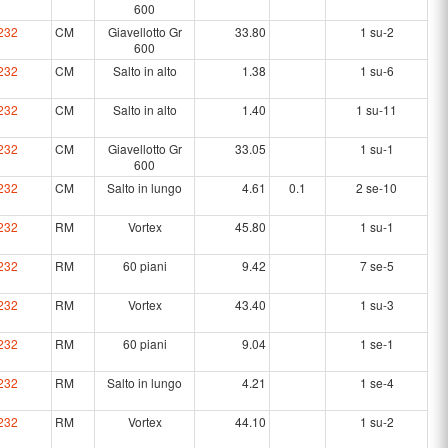
600
232
CM
Giavellotto Gr
33.80
1 su-2
600
232
CM
Salto in alto
1.38
1 su-6
232
CM
Salto in alto
1.40
1 su-11
232
CM
Giavellotto Gr
33.05
1 su-1
600
232
CM
Salto in lungo
4.61
0.1
2 se-10
232
RM
Vortex
45.80
1 su-1
232
RM
60 piani
9.42
7 se-5
232
RM
Vortex
43.40
1 su-3
232
RM
60 piani
9.04
1 se-1
232
RM
Salto in lungo
4.21
1 se-4
232
RM
Vortex
44.10
1 su-2