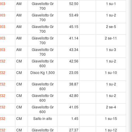
003
AM
Giavellotto Gr
52.50
1 su-1
700
003
AM
Giavellotto Gr
53.49
1 su-2
700
003
AM
Giavellotto Gr
45.15
2 se-5
700
003
AM
Giavellotto Gr
41.14
2 se-11
700
003
AM
Giavellotto Gr
43.34
1 su-3
700
232
CM
Giavellotto Gr
42.56
1 su-2
600
232
CM
Disco Kg 1,500
23.05
1 su-10
232
CM
Giavellotto Gr
38.87
1 su-2
600
232
CM
Giavellotto Gr
42.80
1 su-2
600
232
CM
Giavellotto Gr
41.05
2 se-4
600
232
CM
Salto in alto
1.45
1 su-15
232
CM
Giavellotto Gr
27.37
1 su-12