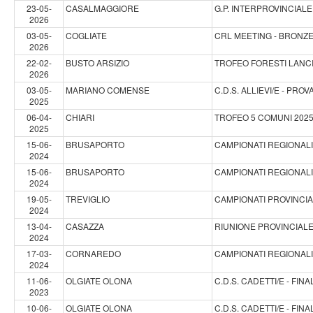
23-05-
CASALMAGGIORE
G.P. INTERPROVINCIALE
2026
03-05-
COGLIATE
CRL MEETING - BRONZ
2026
22-02-
BUSTO ARSIZIO
TROFEO FORESTI LANCI 
2026
03-05-
MARIANO COMENSE
C.D.S. ALLIEVI/E - PR
2025
06-04-
CHIARI
TROFEO 5 COMUNI 2025 
2025
15-06-
BRUSAPORTO
CAMPIONATI REGIONALI 
2024
15-06-
BRUSAPORTO
CAMPIONATI REGIONALI 
2024
19-05-
TREVIGLIO
CAMPIONATI PROVINCIAL
2024
13-04-
CASAZZA
RIUNIONE PROVINCIALE
2024
17-03-
CORNAREDO
CAMPIONATI REGIONALI 
2024
11-06-
OLGIATE OLONA
C.D.S. CADETTI/E - FI
2023
10-06-
OLGIATE OLONA
C.D.S. CADETTI/E - FI