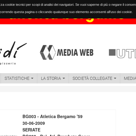
izza cookie tecnici per scopi di analisi dei navigatori. Se vuoi saperne di più o negare il conse
orrendo questa pagina o cliccando qualunque suo elemento acconsenti all'uso dei cookie.
STATISTICHE
LA STORIA
SOCIETÀ COLLEGATE
MEDI
BG003 - Atletica Bergamo '59
30-06-2009
SERIATE