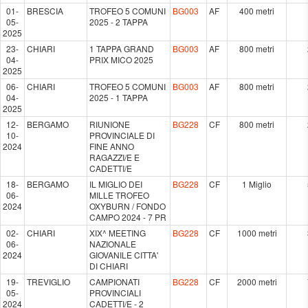
01-
BRESCIA
TROFEO 5 COMUNI
BG003
AF
400 metri
05-
2025 - 2 TAPPA
2025
23-
CHIARI
1 TAPPA GRAND
BG003
AF
800 metri
04-
PRIX MICO 2025
2025
06-
CHIARI
TROFEO 5 COMUNI
BG003
AF
800 metri
04-
2025 - 1 TAPPA
2025
12-
BERGAMO
RIUNIONE
BG228
CF
800 metri
10-
PROVINCIALE DI
2024
FINE ANNO
RAGAZZI/E E
CADETTI/E
18-
BERGAMO
IL MIGLIO DEI
BG228
CF
1 Miglio
06-
MILLE TROFEO
2024
OXYBURN / FONDO
CAMPO 2024 - 7 PR
02-
CHIARI
XIX^ MEETING
BG228
CF
1000 metri
06-
NAZIONALE
2024
GIOVANILE CITTA'
DI CHIARI
19-
TREVIGLIO
CAMPIONATI
BG228
CF
2000 metri
05-
PROVINCIALI
2024
CADETTI/E - 2