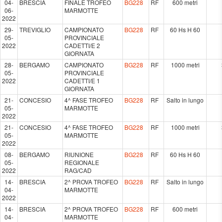
04-
BRESCIA
FINALE TROFEO
BG228
RF
600 metri
06-
MARMOTTE
2022
29-
TREVIGLIO
CAMPIONATO
BG228
RF
60 Hs H 60
05-
PROVINCIALE
2022
CADETTI/E 2
GIORNATA
28-
BERGAMO
CAMPIONATO
BG228
RF
1000 metri
05-
PROVINCIALE
2022
CADETTI/E 1
GIORNATA
21-
CONCESIO
4^ FASE TROFEO
BG228
RF
Salto in lungo
05-
MARMOTTE
2022
21-
CONCESIO
4^ FASE TROFEO
BG228
RF
1000 metri
05-
MARMOTTE
2022
08-
BERGAMO
RIUNIONE
BG228
RF
60 Hs H 60
05-
REGIONALE
2022
RAG/CAD
14-
BRESCIA
2^ PROVA TROFEO
BG228
RF
Salto in lungo
04-
MARMOTTE
2022
14-
BRESCIA
2^ PROVA TROFEO
BG228
RF
600 metri
04-
MARMOTTE