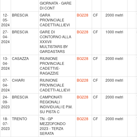
GIORNATA - GARE
DI CONT
12-
BRESCIA
GARA
BG228
CF
2000 metri
05-
PROVINCIALE
2024
CADETTI/ALLIEVI
27-
BRESCIA
GARE DI
BG228
CF
1000 metri
04-
CONTORNO ALLA
2024
XXXVII
MULTISTARS BY
GARDASTARS
13-
CASAZZA
RIUNIONE
BG228
CF
2000 metri
04-
PROVINCIALE
2024
CADETTI/E-
RAGAZZI/E
07-
CHIARI
RIUNIONE
BG228
CF
2000 metri
04-
PROVINCIALE
2024
CADETTI-ALLIEVI
24-
BRESCIA
CAMPIONATI
BG228
CF
2000 metri
09-
REGIONALI
2023
INDIVIDUALI E P.M.
SU PISTA C
18-
TRENTO
TN - GP
BG228
CF
2000 metri
07-
MEZZOFONDO
2023
2023 - TERZA
SERATA