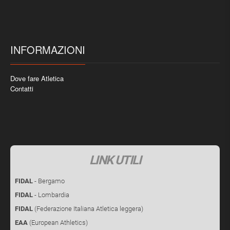
INFORMAZIONI
Dove fare Atletica
Contatti
LINK UTILI
FIDAL
- Bergamo
FIDAL
- Lombardia
FIDAL
(Federazione Italiana Atletica leggera)
EAA
(European Athletics)