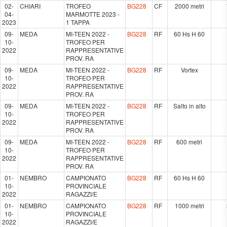
02-
CHIARI
TROFEO
BG228
CF
2000 metri
04-
MARMOTTE 2023 -
2023
1 TAPPA
09-
MEDA
MI-TEEN 2022 -
BG228
RF
60 Hs H 60
10-
TROFEO PER
2022
RAPPRESENTATIVE
PROV. RA
09-
MEDA
MI-TEEN 2022 -
BG228
RF
Vortex
10-
TROFEO PER
2022
RAPPRESENTATIVE
PROV. RA
09-
MEDA
MI-TEEN 2022 -
BG228
RF
Salto in alto
10-
TROFEO PER
2022
RAPPRESENTATIVE
PROV. RA
09-
MEDA
MI-TEEN 2022 -
BG228
RF
600 metri
10-
TROFEO PER
2022
RAPPRESENTATIVE
PROV. RA
01-
NEMBRO
CAMPIONATO
BG228
RF
60 Hs H 60
10-
PROVINCIALE
2022
RAGAZZI/E
01-
NEMBRO
CAMPIONATO
BG228
RF
1000 metri
10-
PROVINCIALE
2022
RAGAZZI/E