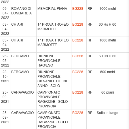
2022
09-
ROMANO DI
MEMORIAL PIANA
BG228
RF
1000 metri
04-
LOMBARDIA
2022
03-
CHIARI
1^ PROVA TROFEO
BG228
RF
60 Hs H 60
04-
MARMOTTE
2022
03-
CHIARI
1^ PROVA TROFEO
BG228
RF
1000 metri
04-
MARMOTTE
2022
26-
BERGAMO
RIUNIONE
BG228
RF
60 Hs H 60
03-
PROVINCIALE
2022
RAG/ESO
23-
BERGAMO
RIUNIONE
BG228
RF
800 metri
10-
PROVINCIALE
2021
GIOVANILE DI FINE
ANNO - SOLO
25-
CARAVAGGIO
CAMPIONATO
BG228
RF
60 piani
09-
PROVINCIALE
2021
RAGAZZI/E - SOLO
PROVINCIA
25-
CARAVAGGIO
CAMPIONATO
BG228
RF
Salto in lungo
09-
PROVINCIALE
2021
RAGAZZI/E - SOLO
PROVINCIA