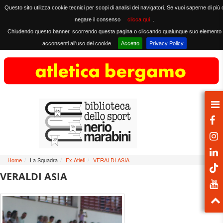
Questo sito utilizza cookie tecnici per scopi di analisi dei navigatori. Se vuoi saperne di più 
negare il consenso
clicca qui
.
Chiudendo questo banner, scorrendo questa pagina o cliccando qualunque suo elemento
acconsenti all'uso dei cookie.
Accetto
Privacy Policy
Home
/
La Squadra
/
Ex Atleti
/
VERALDI ASIA
VERALDI ASIA