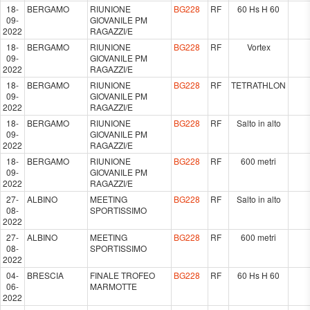
18-
BERGAMO
RIUNIONE
BG228
RF
60 Hs H 60
09-
GIOVANILE PM
2022
RAGAZZI/E
18-
BERGAMO
RIUNIONE
BG228
RF
Vortex
09-
GIOVANILE PM
2022
RAGAZZI/E
18-
BERGAMO
RIUNIONE
BG228
RF
TETRATHLON
09-
GIOVANILE PM
2022
RAGAZZI/E
18-
BERGAMO
RIUNIONE
BG228
RF
Salto in alto
09-
GIOVANILE PM
2022
RAGAZZI/E
18-
BERGAMO
RIUNIONE
BG228
RF
600 metri
09-
GIOVANILE PM
2022
RAGAZZI/E
27-
ALBINO
MEETING
BG228
RF
Salto in alto
08-
SPORTISSIMO
2022
27-
ALBINO
MEETING
BG228
RF
600 metri
08-
SPORTISSIMO
2022
04-
BRESCIA
FINALE TROFEO
BG228
RF
60 Hs H 60
06-
MARMOTTE
2022