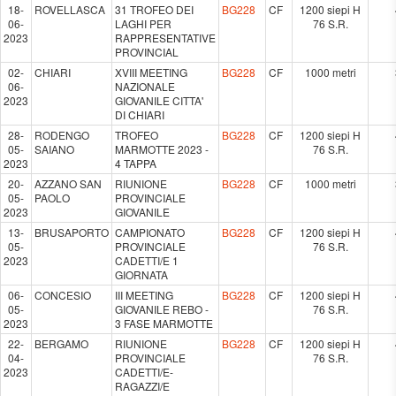
18-
ROVELLASCA
31 TROFEO DEI
BG228
CF
1200 siepi H
06-
LAGHI PER
76 S.R.
2023
RAPPRESENTATIVE
PROVINCIAL
02-
CHIARI
XVIII MEETING
BG228
CF
1000 metri
06-
NAZIONALE
2023
GIOVANILE CITTA'
DI CHIARI
28-
RODENGO
TROFEO
BG228
CF
1200 siepi H
05-
SAIANO
MARMOTTE 2023 -
76 S.R.
2023
4 TAPPA
20-
AZZANO SAN
RIUNIONE
BG228
CF
1000 metri
05-
PAOLO
PROVINCIALE
2023
GIOVANILE
13-
BRUSAPORTO
CAMPIONATO
BG228
CF
1200 siepi H
05-
PROVINCIALE
76 S.R.
2023
CADETTI/E 1
GIORNATA
06-
CONCESIO
III MEETING
BG228
CF
1200 siepi H
05-
GIOVANILE REBO -
76 S.R.
2023
3 FASE MARMOTTE
22-
BERGAMO
RIUNIONE
BG228
CF
1200 siepi H
04-
PROVINCIALE
76 S.R.
2023
CADETTI/E-
RAGAZZI/E