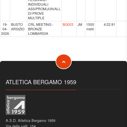
INDIVIDUALI
ASS/PROM/JUN/ALL
DI PROVE
MULTIPLE
19-
BUSTO
CRL MEETING -
BG003
JM
1500
4:22.91
04-
ARSIZIO
BRONZE
metri
2026
LOMBARDIA
ATLETICA BERGAMO 1959
A.S.D. Atletica Bergamo 1959
Via delle valli, 154