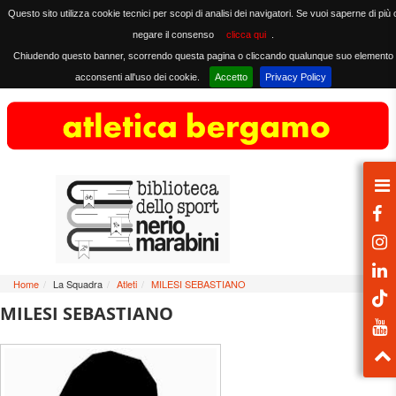
Questo sito utilizza cookie tecnici per scopi di analisi dei navigatori. Se vuoi saperne di più 
negare il consenso
clicca qui
.
Chiudendo questo banner, scorrendo questa pagina o cliccando qualunque suo elemento
acconsenti all'uso dei cookie.
Accetto
Privacy Policy
Home
/
La Squadra
/
Atleti
/
MILESI SEBASTIANO
MILESI SEBASTIANO