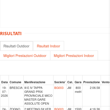
RISULTATI
Risultati Outdoor
Risultati Indoor
Migliori Prestazioni Outdoor
Migliori Prestazioni Indoor
Data
Comune
Manifestazione
Societa'
Cat.
Gara
Prestazione
Vento
19-
BRESCIA
III E IV TAPPA
BG003
JM
800
2:06.58
07-
GRAND PRIX
metri
2026
PROVINCIALE MICO
MASTER GARE
ASSOLUTE OPEN
24-
ZOGNO
2 MEETING SILVER
BG003
JM
1500
4:16.36