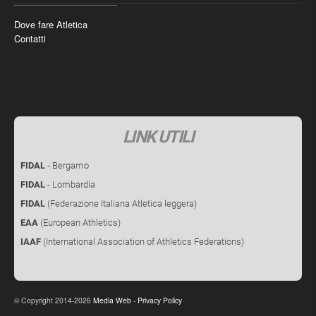
Dove fare Atletica
Contatti
LINK UTILI
FIDAL
- Bergamo
FIDAL
- Lombardia
FIDAL
(Federazione Italiana Atletica leggera)
EAA
(European Athletics)
IAAF
(International Association of Athletics Federations)
Copyright 2014-2026
Media Web
-
Privacy Policy
©