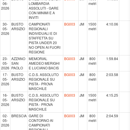
06-
LOMBARDIA
metri
2026
ASSOLUTI - GARE
CON MINIMI E A
INVITI
30-
BUSTO
CAMPIONATI
BG003
JM
1500
4:10.06
05-
ARSIZIO
REGIONALI
metri
2026
INDIVIDUALI E DI
STAFFETTA SU
PISTA UNDER 20
NO OPEN AI FUORI
REGIONE
23-
AZZANO
MEMORIAL
BG003
JM
800
1:59.84
05-
SAN
AMEDEO MERIGHI
metri
2026
PAOLO
E LUCIANO BACIS
17-
BUSTO
C.D.S. ASSOLUTO
BG003
JM
800
2:03.58
05-
ARSIZIO
REGIONALE SU
metri
2026
PISTA - PROVA
MASCHILE
16-
BUSTO
C.D.S. ASSOLUTO
BG003
JM
1500
4:15.25
05-
ARSIZIO
REGIONALE SU
metri
2026
PISTA - PROVA
MASCHILE
02-
BRESCIA
GARE DI
BG003
JM
800
2:04.59
05-
CONTORNO AI
metri
2026
CAMPIONATI
REGIONALI