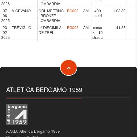
2026
LOMBARDIA
07-
VIGEVANO
CRL MEETING
BG003
AM
400
1:03.89
06-
- BRONZE
metri
2025
LOMBARDIA
23-
TREVIGLIO
II^ DIECIMILA
BG003
AM
corsa
41:35
02-
DE TREI
km 10
2025
strada
ATLETICA BERGAMO 1959
A.S.D. Atletica Bergamo 1959