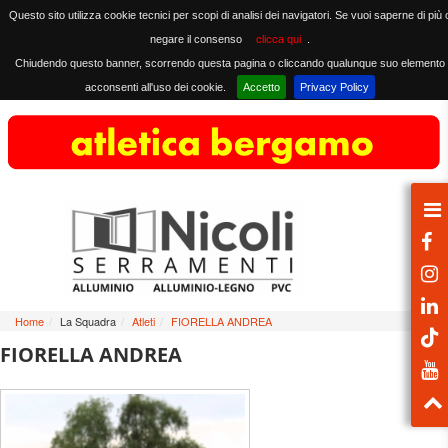
Questo sito utilizza cookie tecnici per scopi di analisi dei navigatori. Se vuoi saperne di più 
negare il consenso
clicca qui
.
Chiudendo questo banner, scorrendo questa pagina o cliccando qualunque suo elemento
acconsenti all'uso dei cookie.
Accetto
Privacy Policy
Home
/
La Squadra
/
Atleti
/
FIORELLA ANDREA
FIORELLA ANDREA