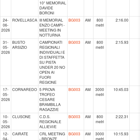
10° MEMORIAL
DAVIDE
BORONI
24-
ROVELLASCA
III MEMORIAL
BG003
AM
800
2:16.00
06-
ENZO CAMPI -
metri
2026
MEETING IN
NOTTURNA
31-
BUSTO
CAMPIONATI
BG003
AM
800
2:15.93
05-
ARSIZIO
REGIONALI
metri
2026
INDIVIDUALI E
DI STAFFETTA
SU PISTA
UNDER 20 NO
OPEN AI
FUORI
REGIONE
17-
CORNAREDO
5 PROVA
BG003
AM
3000
10:45.03
05-
TROFEO
metri
2026
CESARE
BRAMBILLA
RAGAZZI/E
10-
CLUSONE
C.D.S.
BG003
AM
800
2:22.31
05-
REGIONALE
metri
2026
ALLIEVI/E
12-
CAIRATE
CRL MEETING
BG003
AM
3000
10:15.93
04-
- BRONZE
metri