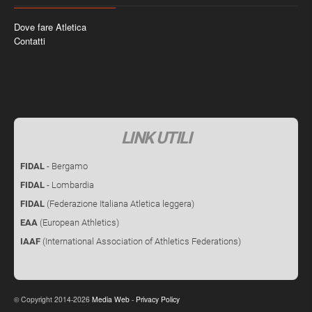
Dove fare Atletica
Contatti
LINK UTILI
FIDAL
- Bergamo
FIDAL
- Lombardia
FIDAL
(Federazione Italiana Atletica leggera)
EAA
(European Athletics)
IAAF
(International Association of Athletics Federations)
Copyright 2014-2026
Media Web
-
Privacy Policy
©