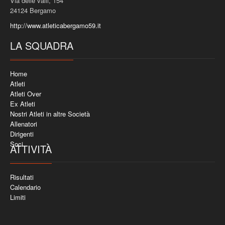
Via delle valli, 154
24124 Bergamo
http://www.atleticabergamo59.it
LA SQUADRA
Home
Atleti
Atleti Over
Ex Atleti
Nostri Atleti in altre Società
Allenatori
Dirigenti
Soci
ATTIVITÀ
Risultati
Calendario
Limiti