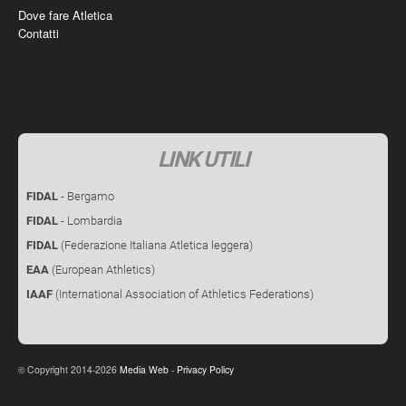
Dove fare Atletica
Contatti
LINK UTILI
FIDAL
- Bergamo
FIDAL
- Lombardia
FIDAL
(Federazione Italiana Atletica leggera)
EAA
(European Athletics)
IAAF
(International Association of Athletics Federations)
Copyright 2014-2026
Media Web
-
Privacy Policy
©