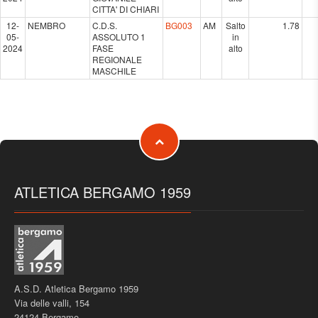
CITTA' DI CHIARI
12-
NEMBRO
C.D.S.
BG003
AM
Salto
1.78
05-
ASSOLUTO 1
in
2024
FASE
alto
REGIONALE
MASCHILE
ATLETICA BERGAMO 1959
A.S.D. Atletica Bergamo 1959
Via delle valli, 154
24124 Bergamo