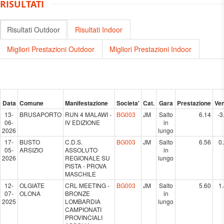
RISULTATI
Risultati Outdoor
Risultati Indoor
Migliori Prestazioni Outdoor
Migliori Prestazioni Indoor
Data
Comune
Manifestazione
Societa'
Cat.
Gara
Prestazione
Ve
13-
BRUSAPORTO
RUN 4 MALAWI -
BG003
JM
Salto
6.14
-3
06-
IV EDIZIONE
in
2026
lungo
17-
BUSTO
C.D.S.
BG003
JM
Salto
6.56
0.
05-
ARSIZIO
ASSOLUTO
in
2026
REGIONALE SU
lungo
PISTA - PROVA
MASCHILE
12-
OLGIATE
CRL MEETING -
BG003
JM
Salto
5.60
1.
07-
OLONA
BRONZE
in
2025
LOMBARDIA
lungo
CAMPIONATI
PROVINCIALI