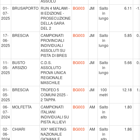
ASSOLU
01-
BRUSAPORTO
RUN 4 MALAWI -
BG003
JM
Salto
6.11
-1
07-
III EDIZIONE -
in
2025
PROSECUZIONE
lungo
DELLA GARA
DEL 2
17-
BRESCIA
CAMPIONATI
BG003
JM
Salto
5.85
0.
06-
PROVINCIALI
in
2025
INDIVIDUALI
lungo
ASSOLUTI SU
PISTA DI BRES
11-
BUSTO
C.D.S.
BG003
JM
Salto
5.66
0.
05-
ARSIZIO
ASSOLUTO
in
2025
PROVA UNICA
lungo
REGIONALE
MASCHILE
01-
BRESCIA
TROFEO 5
BG003
JM
100
12.18
1.
05-
COMUNI 2025 -
metri
2025
2 TAPPA
06-
MOLFETTA
CAMPIONATI
BG003
AM
Salto
1.80
07-
ITALIANI
in
2024
INDIVIDUALI SU
alto
PISTA ALLIEVI
02-
CHIARI
XIX^ MEETING
BG003
AM
Salto
1.86
06-
NAZIONALE
in
2024
GIOVANILE
alto