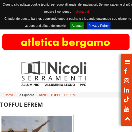
Questo sito utilizza cookie tecnici per scopi di analisi dei navigatori. Se vuoi saperne di più 
negare il consenso
clicca qui
.
Chiudendo questo banner, scorrendo questa pagina o cliccando qualunque suo elemento
acconsenti all'uso dei cookie.
Accetto
Privacy Policy
Home
/
La Squadra
/
Atleti
/
TOFFUL EFREM
TOFFUL EFREM