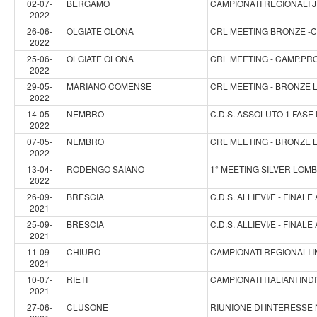
02-07-
BERGAMO
CAMPIONATI REGIONALI 
2022
26-06-
OLGIATE OLONA
CRL MEETING BRONZE -C
2022
25-06-
OLGIATE OLONA
CRL MEETING - CAMP.PRO
2022
29-05-
MARIANO COMENSE
CRL MEETING - BRONZE
2022
14-05-
NEMBRO
C.D.S. ASSOLUTO 1 FAS
2022
07-05-
NEMBRO
CRL MEETING - BRONZE
2022
13-04-
RODENGO SAIANO
1° MEETING SILVER LOM
2022
26-09-
BRESCIA
C.D.S. ALLIEVI/E - FINALE 
2021
25-09-
BRESCIA
C.D.S. ALLIEVI/E - FINALE 
2021
11-09-
CHIURO
CAMPIONATI REGIONALI IN
2021
10-07-
RIETI
CAMPIONATI ITALIANI INDI
2021
27-06-
CLUSONE
RIUNIONE DI INTERESSE 