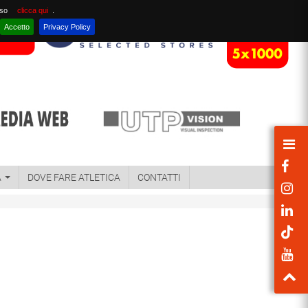
nso
clicca qui
.
Accetto
Privacy Policy
A
DOVE FARE ATLETICA
CONTATTI