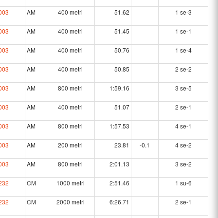
003
AM
400 metri
51.62
1 se-3
003
AM
400 metri
51.45
1 se-1
003
AM
400 metri
50.76
1 se-4
003
AM
400 metri
50.85
2 se-2
003
AM
800 metri
1:59.16
3 se-5
003
AM
400 metri
51.07
2 se-1
003
AM
800 metri
1:57.53
4 se-1
003
AM
200 metri
23.81
-0.1
4 se-2
003
AM
800 metri
2:01.13
3 se-2
232
CM
1000 metri
2:51.46
1 su-6
232
CM
2000 metri
6:26.71
2 se-1