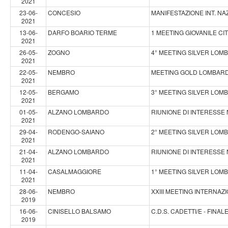
2021
23-06-
CONCESIO
MANIFESTAZIONE INT. N
2021
13-06-
DARFO BOARIO TERME
1 MEETING GIOVANILE CI
2021
26-05-
ZOGNO
4° MEETING SILVER LOM
2021
22-05-
NEMBRO
MEETING GOLD LOMBARD
2021
12-05-
BERGAMO
3° MEETING SILVER LOM
2021
01-05-
ALZANO LOMBARDO
RIUNIONE DI INTERESSE
2021
29-04-
RODENGO-SAIANO
2° MEETING SILVER LOM
2021
21-04-
ALZANO LOMBARDO
RIUNIONE DI INTERESSE 
2021
11-04-
CASALMAGGIORE
1° MEETING SILVER LOM
2021
28-06-
NEMBRO
XXIII MEETING INTERNAZI
2019
16-06-
CINISELLO BALSAMO
C.D.S. CADETTI/E - FINA
2019