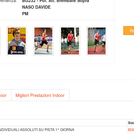
venienza:
BG232 - Pol. Atl. Brembate Sopra
NASO DAVIDE
PM
R
door
Migliori Prestazioni Indoor
Soc
NDIVIDUALI ASSOLUTI SU PISTA 1^ GIORNA
BG