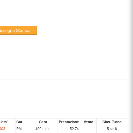
assegna Stampa
ieta'
Cat.
Gara
Prestazione
Vento
Clas. Turno
003
PM
400 metri
52.74
5 se-6