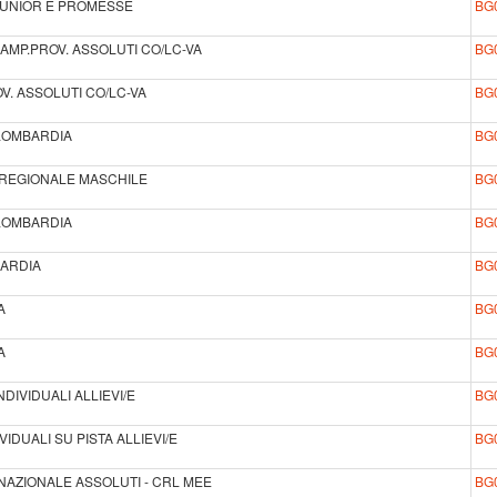
JUNIOR E PROMESSE
BG
AMP.PROV. ASSOLUTI CO/LC-VA
BG
V. ASSOLUTI CO/LC-VA
BG
 LOMBARDIA
BG
E REGIONALE MASCHILE
BG
 LOMBARDIA
BG
BARDIA
BG
A
BG
A
BG
DIVIDUALI ALLIEVI/E
BG
VIDUALI SU PISTA ALLIEVI/E
BG
NAZIONALE ASSOLUTI - CRL MEE
BG