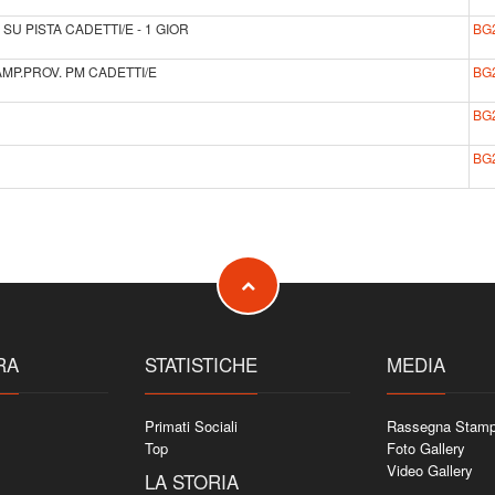
SU PISTA CADETTI/E - 1 GIOR
BG
MP.PROV. PM CADETTI/E
BG
BG
BG
RA
STATISTICHE
MEDIA
Primati Sociali
Rassegna Stam
Top
Foto Gallery
Video Gallery
LA STORIA