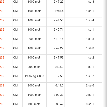
232
CM
1000 metri
2:47.29
1 se-3
232
CM
1000 metri
2:43.4
1 se-1
232
CM
1000 metri
2:44.50
1 su-4
232
CM
1000 metri
2:45.71
1 se-1
232
CM
2000 metri
6:43.16
1 su-5
232
CM
1000 metri
2:47.22
1 se-3
232
CM
1000 metri
2:47.59
1 se-2
232
CM
800 metri
2:08.3
1 su-1
232
CM
Peso Kg 4.000
7.58
1 su-7
232
CM
2000 metri
6:49.0
2 se-6
232
CM
1000 metri
3:00.33
2 se-1
232
CM
300 metri
39.42
3 se-1