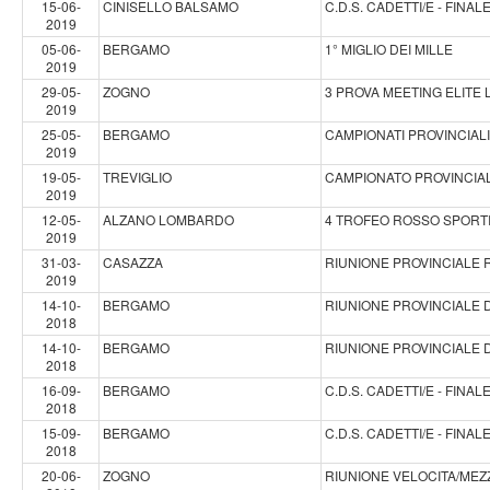
15-06-
CINISELLO BALSAMO
C.D.S. CADETTI/E - FINA
2019
05-06-
BERGAMO
1° MIGLIO DEI MILLE
2019
29-05-
ZOGNO
3 PROVA MEETING ELITE
2019
25-05-
BERGAMO
CAMPIONATI PROVINCIALI
2019
19-05-
TREVIGLIO
CAMPIONATO PROVINCIAL
2019
12-05-
ALZANO LOMBARDO
4 TROFEO ROSSO SPORT
2019
31-03-
CASAZZA
RIUNIONE PROVINCIALE 
2019
14-10-
BERGAMO
RIUNIONE PROVINCIALE D
2018
14-10-
BERGAMO
RIUNIONE PROVINCIALE D
2018
16-09-
BERGAMO
C.D.S. CADETTI/E - FINA
2018
15-09-
BERGAMO
C.D.S. CADETTI/E - FINA
2018
20-06-
ZOGNO
RIUNIONE VELOCITA/ME