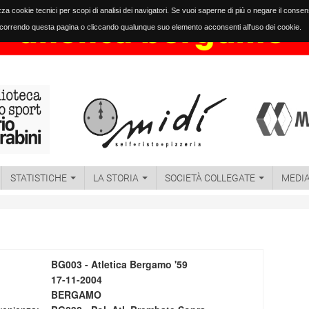
izza cookie tecnici per scopi di analisi dei navigatori. Se vuoi saperne di più o negare il conse
orrendo questa pagina o cliccando qualunque suo elemento acconsenti all'uso dei cookie.
STATISTICHE
LA STORIA
SOCIETÀ COLLEGATE
MEDI
BG003 - Atletica Bergamo '59
17-11-2004
BERGAMO