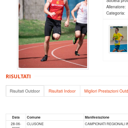
Società pro
Allenatore:
Categoria:
RISULTATI
Risultati Outdoor
Risultati Indoor
Migliori Prestazioni Out
Data
Comune
Manifestazione
28-06-
CLUSONE
CAMPIONATI REGIONALI I