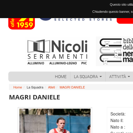
Questo sito util
Chiudendo questo banner, sc
HOME
LA SQUADRA
ATTIVITÀ
Home
/
La Squadra
/
Atleti
/
MAGRI DANIELE
MAGRI DANIELE
Società:
Nato il:
Nato a :