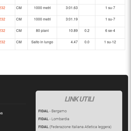
232
CM
1000 metri
3:01.63
1 su-7
232
CM
1000 metri
3:01.19
1 su-7
232
CM
80 piani
10.89
0.2
6 se-4
232
CM
Salto in lungo
4.47
0.0
1 su-12
LINK UTILI
FIDAL
- Bergamo
pa
FIDAL
- Lombardia
FIDAL
(Federazione Italiana Atletica leggera)