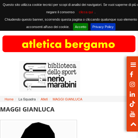
Questo sito utilizza cookie tecnici per scopi di analisi dei navigatori. Se vuoi saperne di più 
negare il consenso
clicca qui
.
Chiudendo questo banner, scorrendo questa pagina o cliccando qualunque suo elemento
acconsenti all'uso dei cookie.
Accetto
Privacy Policy
Home
/
La Squadra
/
Atleti
/
MAGGI GIANLUCA
MAGGI GIANLUCA