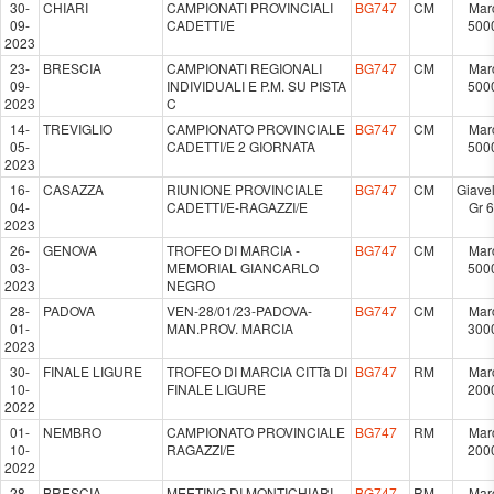
30-
CHIARI
CAMPIONATI PROVINCIALI
BG747
CM
Mar
09-
CADETTI/E
500
2023
23-
BRESCIA
CAMPIONATI REGIONALI
BG747
CM
Mar
09-
INDIVIDUALI E P.M. SU PISTA
500
2023
C
14-
TREVIGLIO
CAMPIONATO PROVINCIALE
BG747
CM
Mar
05-
CADETTI/E 2 GIORNATA
500
2023
16-
CASAZZA
RIUNIONE PROVINCIALE
BG747
CM
Giavel
04-
CADETTI/E-RAGAZZI/E
Gr 
2023
26-
GENOVA
TROFEO DI MARCIA -
BG747
CM
Mar
03-
MEMORIAL GIANCARLO
500
2023
NEGRO
28-
PADOVA
VEN-28/01/23-PADOVA-
BG747
CM
Mar
01-
MAN.PROV. MARCIA
300
2023
30-
FINALE LIGURE
TROFEO DI MARCIA CITTà DI
BG747
RM
Mar
10-
FINALE LIGURE
200
2022
01-
NEMBRO
CAMPIONATO PROVINCIALE
BG747
RM
Mar
10-
RAGAZZI/E
200
2022
28-
BRESCIA
MEETING DI MONTICHIARI-
BG747
RM
Mar