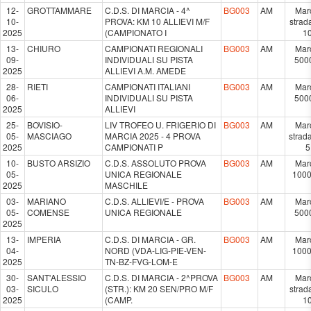
12-
GROTTAMMARE
C.D.S. DI MARCIA - 4^
BG003
AM
Mar
10-
PROVA: KM 10 ALLIEVI M/F
strad
2025
(CAMPIONATO I
1
13-
CHIURO
CAMPIONATI REGIONALI
BG003
AM
Mar
09-
INDIVIDUALI SU PISTA
500
2025
ALLIEVI A.M. AMEDE
28-
RIETI
CAMPIONATI ITALIANI
BG003
AM
Mar
06-
INDIVIDUALI SU PISTA
500
2025
ALLIEVI
25-
BOVISIO-
LIV TROFEO U. FRIGERIO DI
BG003
AM
Mar
05-
MASCIAGO
MARCIA 2025 - 4 PROVA
strad
2025
CAMPIONATI P
5
10-
BUSTO ARSIZIO
C.D.S. ASSOLUTO PROVA
BG003
AM
Mar
05-
UNICA REGIONALE
100
2025
MASCHILE
03-
MARIANO
C.D.S. ALLIEVI/E - PROVA
BG003
AM
Mar
05-
COMENSE
UNICA REGIONALE
500
2025
13-
IMPERIA
C.D.S. DI MARCIA - GR.
BG003
AM
Mar
04-
NORD (VDA-LIG-PIE-VEN-
100
2025
TN-BZ-FVG-LOM-E
30-
SANT'ALESSIO
C.D.S. DI MARCIA - 2^PROVA
BG003
AM
Mar
03-
SICULO
(STR.): KM 20 SEN/PRO M/F
strad
2025
(CAMP.
1