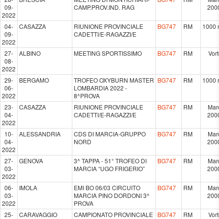
09-
CAMP.PROV.IND. RAG
200
2022
04-
CASAZZA
RIUNIONE PROVINCIALE
BG747
RM
1000 
09-
CADETTI/E-RAGAZZI/E
2022
27-
ALBINO
MEETING SPORTISSIMO
BG747
RM
Vor
08-
2022
29-
BERGAMO
TROFEO OXYBURN MASTER
BG747
RM
1000 
06-
LOMBARDIA 2022 -
2022
8^PROVA
23-
CASAZZA
RIUNIONE PROVINCIALE
BG747
RM
Mar
04-
CADETTI/E-RAGAZZI/E
200
2022
10-
ALESSANDRIA
CDS DI MARCIA-GRUPPO
BG747
RM
Mar
04-
NORD
200
2022
27-
GENOVA
3^ TAPPA - 51° TROFEO DI
BG747
RM
Mar
03-
MARCIA “UGO FRIGERIO”
200
2022
06-
IMOLA
EMI BO 06/03 CIRCUITO
BG747
RM
Mar
03-
MARCIA PINO DORDONI 3^
200
2022
PROVA
25-
CARAVAGGIO
CAMPIONATO PROVINCIALE
BG747
RM
Vor