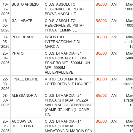
16-
BUSTO ARSIZIO
C.D.S. ASSOLUTO
BG003
AM
Mar
05-
REGIONALE SU PISTA -
100
2026
PROVA MASCHILE
16-
GALLARATE
C.D.S. ASSOLUTO
BG003
AM
Mar
05-
REGIONALE SU PISTA -
100
2026
PROVA FEMMINILE
08-
PODEBRADY
INCONTRO
BG003
AM
Mar
05-
INTERNAZIONALE DI
strad
2026
MARCIA
1
25-
PRATO
C.D.S. DI MARCIA - 3^
BG003
AM
Mar
04-
PROVA (PISTA): 10.000M
500
2026
SEN/PRO M/F - 5000M JUN
M/F - 5000M
ALLIEVI/ALLIEVE
22-
FINALE LIGURE
V TROFEO DI MARCIA
BG003
AM
Mar
03-
\"CITTà DI FINALE LIGURE\"
strad
2026
5
08-
ALESSANDRIA
C.D.S. DI MARCIA - 2^
BG003
AM
Mar
03-
PROVA (STRADA): MEZZA
strad
2026
MAR. MARCIA SEN/PRO M/F
1
(CAMP. ITA. IND.) (IL CAMP.
ITA.
25-
ACQUAVIVA
C.D.S. DI MARCIA - 1^
BG003
AM
Mar
01-
DELLE FONTI
PROVA (STRADA):
strad
2026
MARATONA DI MARCIA SEN
1