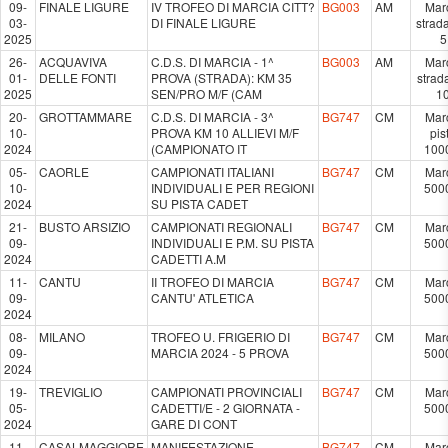
09-
FINALE LIGURE
IV TROFEO DI MARCIA CITT?
BG003
AM
Mar
03-
DI FINALE LIGURE
strad
2025
5
26-
ACQUAVIVA
C.D.S. DI MARCIA - 1^
BG003
AM
Mar
01-
DELLE FONTI
PROVA (STRADA): KM 35
strad
2025
SEN/PRO M/F (CAM
1
20-
GROTTAMMARE
C.D.S. DI MARCIA - 3^
BG747
CM
Mar
10-
PROVA KM 10 ALLIEVI M/F
pis
2024
(CAMPIONATO IT
100
05-
CAORLE
CAMPIONATI ITALIANI
BG747
CM
Mar
10-
INDIVIDUALI E PER REGIONI
500
2024
SU PISTA CADET
21-
BUSTO ARSIZIO
CAMPIONATI REGIONALI
BG747
CM
Mar
09-
INDIVIDUALI E P.M. SU PISTA
500
2024
CADETTI A.M
11-
CANTU
II TROFEO DI MARCIA
BG747
CM
Mar
09-
CANTU' ATLETICA
500
2024
08-
MILANO
TROFEO U. FRIGERIO DI
BG747
CM
Mar
09-
MARCIA 2024 - 5 PROVA
500
2024
19-
TREVIGLIO
CAMPIONATI PROVINCIALI
BG747
CM
Mar
05-
CADETTI/E - 2 GIORNATA -
500
2024
GARE DI CONT
11-
CASALMAGGIORE
MANIFESTAZIONE
BG747
CM
Mar