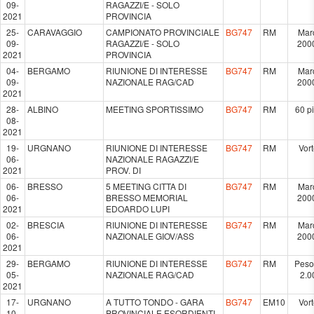
09-
RAGAZZI/E - SOLO
2021
PROVINCIA
25-
CARAVAGGIO
CAMPIONATO PROVINCIALE
BG747
RM
Mar
09-
RAGAZZI/E - SOLO
200
2021
PROVINCIA
04-
BERGAMO
RIUNIONE DI INTERESSE
BG747
RM
Mar
09-
NAZIONALE RAG/CAD
200
2021
28-
ALBINO
MEETING SPORTISSIMO
BG747
RM
60 p
08-
2021
19-
URGNANO
RIUNIONE DI INTERESSE
BG747
RM
Vor
06-
NAZIONALE RAGAZZI/E
2021
PROV. DI
06-
BRESSO
5 MEETING CITTA DI
BG747
RM
Mar
06-
BRESSO MEMORIAL
200
2021
EDOARDO LUPI
02-
BRESCIA
RIUNIONE DI INTERESSE
BG747
RM
Mar
06-
NAZIONALE GIOV/ASS
200
2021
29-
BERGAMO
RIUNIONE DI INTERESSE
BG747
RM
Peso
05-
NAZIONALE RAG/CAD
2.0
2021
17-
URGNANO
A TUTTO TONDO - GARA
BG747
EM10
Vor
10-
PROVINCIALE ESORDIENTI