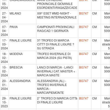
05-
PROVINCIALE GIOVANILE
500
2024
ESORDIENTI/RAGAZZI/CADE
27-
MILANO
XIII^ ESET WMD-NIGHT -
BG747
CM
Mar
04-
MEETING INTERNAZIONALE
500
2024
07-
PAVIA
CAMPIONATI PROVINCIALI
BG747
CM
Mar
04-
RAG/CAD 1 GIORNATA
500
2024
17-
FINALE LIGURE
3? TROFEO DI MARCIA
BG747
CM
Mar
03-
CITT? DI FINALE LIGURE ?
strad
2024
SU STRADA
5
18-
MODENA
TROFEO INVERNALE DI
BG747
CM
Mar
02-
MARCIA 2024 (SU PISTA)
500
2024
10-
BRESCIA
LANCI DI MARCIA - LANCI
BG747
CM
Mar
02-
INVERNALI CAT. MASTER +
300
2024
MARCIA MASTE
20-
ALESSANDRIA
ALESSANDRIA (AL) -
BG747
CM
Mar
01-
TROFEO INVERNALE
500
2024
MARCIA -
MARCIAPIEMONTE
29-
FINALE LIGURE
2° TROFEO DI MARCIA CITTà
BG747
CM
Mar
10-
DI FINALE LIGURE
strad
2023
5