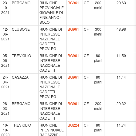
23-
BERGAMO
RIUNIONE
BG961
CF
200
29.63
10-
PROVINCIALE
metri
2021
GIOVANILE DI
FINE ANNO -
SOLO
12-
CLUSONE
RIUNIONE DI
BG961
CF
300
48.98
06-
INTERESSE
metri
2021
NAZIONALE
CADETTI
PROV. BG
05-
TREVIGLIO
RIUNIONE DI
BG961
CF
80
11.50
06-
INTERESSE
piani
2021
NAZIONALE
CADETTI
24-
CASAZZA
RIUNIONE DI
BG961
CF
80
11.44
04-
INTERESSE
piani
2021
NAZIONALE
CADETTI
PROV. BG
28-
BERGAMO
RIUNIONE DI
BG961
CF
200
29.32
03-
INTERESSE
metri
2021
NAZIONALE
CADETTI
10-
TREVIGLIO
RIUNIONE
BG224
CF
80
11.74
10-
PROVINCIALE
piani
2020
RAGAZZI/E -