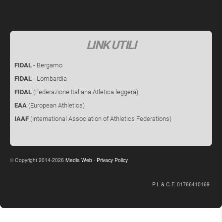
LINK UTILI
FIDAL
- Bergamo
FIDAL
- Lombardia
FIDAL
(Federazione Italiana Atletica leggera)
EAA
(European Athletics)
IAAF
(International Association of Athletics Federations)
Copyright 2014-2026
Media Web
-
Privacy Policy
©
P.I. & C.F. 01766410169