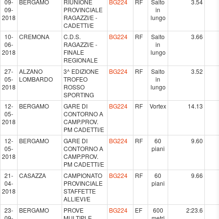
09-
BERGAMO
RIUNIONE
BG224
RF
Salto
3.54
09-
PROVINCIALE
in
2018
RAGAZZI/E -
lungo
CADETTI/E
10-
CREMONA
C.D.S.
BG224
RF
Salto
3.66
06-
RAGAZZI/E -
in
2018
FINALE
lungo
REGIONALE
27-
ALZANO
3^ EDIZIONE
BG224
RF
Salto
3.52
05-
LOMBARDO
TROFEO
in
2018
ROSSO
lungo
SPORTING
12-
BERGAMO
GARE DI
BG224
RF
Vortex
14.13
05-
CONTORNO A
2018
CAMP.PROV.
PM CADETTI/E
12-
BERGAMO
GARE DI
BG224
RF
60
9.60
05-
CONTORNO A
piani
2018
CAMP.PROV.
PM CADETTI/E
21-
CASAZZA
CAMPIONATO
BG224
RF
60
9.66
04-
PROVINCIALE
piani
2018
STAFFETTE
ALLIEVI/E
23-
BERGAMO
PROVE
BG224
EF
600
2:23.6
09-
MULTIPLE
metri