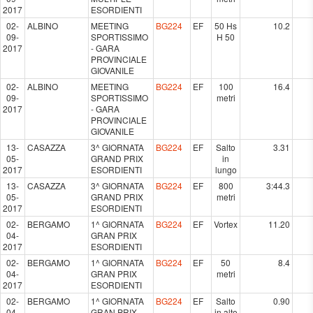
2017
ESORDIENTI
02-
ALBINO
MEETING
BG224
EF
50 Hs
10.2
09-
SPORTISSIMO
H 50
2017
- GARA
PROVINCIALE
GIOVANILE
02-
ALBINO
MEETING
BG224
EF
100
16.4
09-
SPORTISSIMO
metri
2017
- GARA
PROVINCIALE
GIOVANILE
13-
CASAZZA
3^ GIORNATA
BG224
EF
Salto
3.31
05-
GRAND PRIX
in
2017
ESORDIENTI
lungo
13-
CASAZZA
3^ GIORNATA
BG224
EF
800
3:44.3
05-
GRAND PRIX
metri
2017
ESORDIENTI
02-
BERGAMO
1^ GIORNATA
BG224
EF
Vortex
11.20
04-
GRAN PRIX
2017
ESORDIENTI
02-
BERGAMO
1^ GIORNATA
BG224
EF
50
8.4
04-
GRAN PRIX
metri
2017
ESORDIENTI
02-
BERGAMO
1^ GIORNATA
BG224
EF
Salto
0.90
04-
GRAN PRIX
in alto