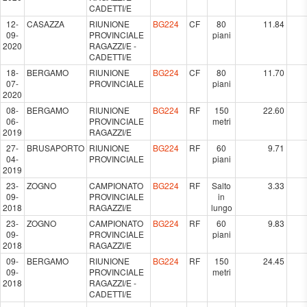
CADETTI/E
12-
CASAZZA
RIUNIONE
BG224
CF
80
11.84
09-
PROVINCIALE
piani
2020
RAGAZZI/E -
CADETTI/E
18-
BERGAMO
RIUNIONE
BG224
CF
80
11.70
07-
PROVINCIALE
piani
2020
08-
BERGAMO
RIUNIONE
BG224
RF
150
22.60
06-
PROVINCIALE
metri
2019
RAGAZZI/E
27-
BRUSAPORTO
RIUNIONE
BG224
RF
60
9.71
04-
PROVINCIALE
piani
2019
23-
ZOGNO
CAMPIONATO
BG224
RF
Salto
3.33
09-
PROVINCIALE
in
2018
RAGAZZI/E
lungo
23-
ZOGNO
CAMPIONATO
BG224
RF
60
9.83
09-
PROVINCIALE
piani
2018
RAGAZZI/E
09-
BERGAMO
RIUNIONE
BG224
RF
150
24.45
09-
PROVINCIALE
metri
2018
RAGAZZI/E -
CADETTI/E