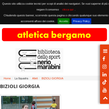
Questo sito utilizza cookie tecnici per scopi di analisi dei navigatori. Se vuoi saperne di più 
negare il consenso
clicca qui
.
Chiudendo questo banner, scorrendo questa pagina o cliccando qualunque suo elemento
acconsenti all'uso dei cookie.
Accetto
Privacy Policy
Home
/
La Squadra
/
Atleti
/
BIZIOLI GIORGIA
BIZIOLI GIORGIA