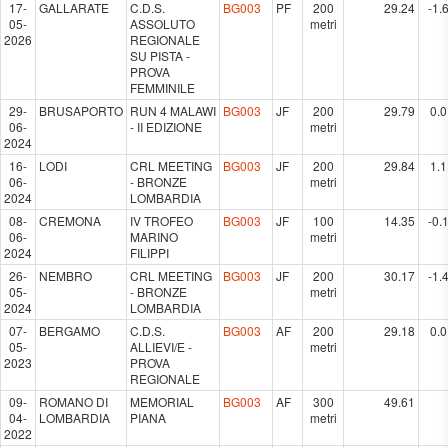
17-
GALLARATE
C.D.S.
BG003
PF
200
29.24
-1.
05-
ASSOLUTO
metri
2026
REGIONALE
SU PISTA -
PROVA
FEMMINILE
29-
BRUSAPORTO
RUN 4 MALAWI
BG003
JF
200
29.79
0.0
06-
- II EDIZIONE
metri
2024
16-
LODI
CRL MEETING
BG003
JF
200
29.84
1.1
06-
- BRONZE
metri
2024
LOMBARDIA
08-
CREMONA
IV TROFEO
BG003
JF
100
14.35
-0.
06-
MARINO
metri
2024
FILIPPI
26-
NEMBRO
CRL MEETING
BG003
JF
200
30.17
-1.
05-
- BRONZE
metri
2024
LOMBARDIA
07-
BERGAMO
C.D.S.
BG003
AF
200
29.18
0.0
05-
ALLIEVI/E -
metri
2023
PROVA
REGIONALE
09-
ROMANO DI
MEMORIAL
BG003
AF
300
49.61
04-
LOMBARDIA
PIANA
metri
2022