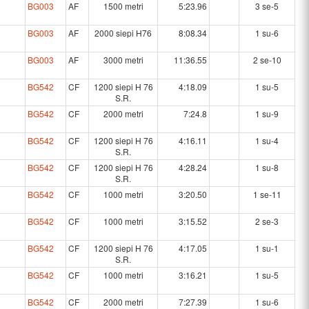
BG003
AF
1500 metri
5:23.96
3 se-5
BG003
AF
2000 siepi H76
8:08.34
1 su-6
BG003
AF
3000 metri
11:36.55
2 se-10
BG542
CF
1200 siepi H 76
4:18.09
1 su-5
S.R.
BG542
CF
2000 metri
7:24.8
1 su-9
BG542
CF
1200 siepi H 76
4:16.11
1 su-4
S.R.
BG542
CF
1200 siepi H 76
4:28.24
1 su-8
S.R.
BG542
CF
1000 metri
3:20.50
1 se-11
BG542
CF
1000 metri
3:15.52
2 se-3
BG542
CF
1200 siepi H 76
4:17.05
1 su-1
S.R.
BG542
CF
1000 metri
3:16.21
1 su-5
BG542
CF
2000 metri
7:27.39
1 su-6