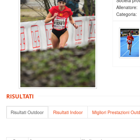
Società pro
Allenatore:
Categoria:
RISULTATI
Risultati Outdoor
Risultati Indoor
Migliori Prestazioni Out