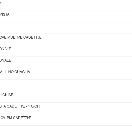
M
PISTA
ROVE MULTIPE CADETTI/E
IONALE
IONALE
IAL LINO QUAGLIA
DI CHIARI
TA CADETTI/E - 1 GIOR
OV. PM CADETTI/E