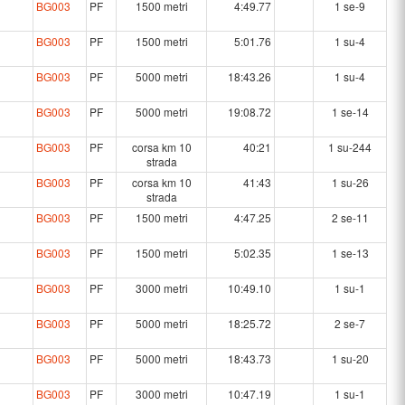
BG003
PF
1500 metri
4:49.77
1 se-9
BG003
PF
1500 metri
5:01.76
1 su-4
BG003
PF
5000 metri
18:43.26
1 su-4
BG003
PF
5000 metri
19:08.72
1 se-14
BG003
PF
corsa km 10
40:21
1 su-244
strada
BG003
PF
corsa km 10
41:43
1 su-26
strada
BG003
PF
1500 metri
4:47.25
2 se-11
BG003
PF
1500 metri
5:02.35
1 se-13
BG003
PF
3000 metri
10:49.10
1 su-1
BG003
PF
5000 metri
18:25.72
2 se-7
BG003
PF
5000 metri
18:43.73
1 su-20
BG003
PF
3000 metri
10:47.19
1 su-1