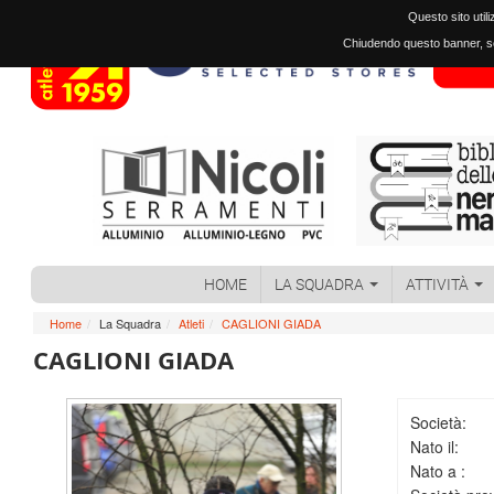
Questo sito util
Chiudendo questo banner, sc
HOME
LA SQUADRA
ATTIVITÀ
Home
/
La Squadra
/
Atleti
/
CAGLIONI GIADA
CAGLIONI GIADA
Società:
Nato il:
Nato a :