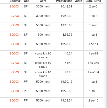
Societa'
Cat.
Gara
Prestazione
Vento
Clas. Turno
BG003
SF
3000 metri
10:42.51
2 se-5
BG003
SF
3000 metri
10:52.99
1 su-8
BG003
SF
5000 metri
19:15.63
1 su-3
BG003
SF
1500 metri
4:55.72
1 su-1
BG003
SF
5000 metri
19:28.06
1 se-14
BG003
SF
corsa km 10
40:34
1 su-68
strada
BG003
SF
corsa km 10
41:40
1 su-365
strada
BG003
SF
corsa km 10
43:06
1 su-134
strada
BG003
PF
5000 metri
19:30.12
1 su-1
BG003
PF
5000 metri
19:25.66
1 su-3
BG003
PF
5000 metri
19:08.54
2 se-10