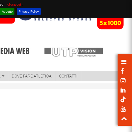
nso
clicca qui
.
Accetto
Privacy Policy
A
DOVE FARE ATLETICA
CONTATTI