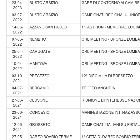
23-04-
BUSTO ARSIZIO
GARE DI CONTORNO AI CAM.REG.
2023
03-07-
BUSTO ARSIZIO
CAMPIONATI REGIONALI JUNIO
2022
14-06-
AZZANO SAN PAOLO
1°FAST RUN - MEMORIAL LUCIA
2022
07-05-
NEMBRO
CRL MEETING - BRONZE LOMB
2022
25-04-
CARUGATE
CRL MEETING - BRONZE LOMB
2022
10-04-
MANTOVA
CRL MEETING - BRONZE LOMB
2022
03-10-
PRESEZZO
12° DIECIMILA DI PRESEZZO
2021
04-07-
BERGAMO
TROFEO ANGURIA
2021
27-06-
CLUSONE
RIUNIONE DI INTERESSE NAZIO
2021
23-06-
CONCESIO
MANIFESTAZIONE INT. NAZ.ASS
2021
12-06-
GROSSETO
CAMPIONATI ITALIANI SU PIST
2021
27-05-
DARFO BOARIO TERME
1° CITTA DI DARFO BOARIO TE