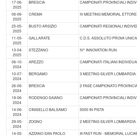
17-06-
BRESCIA
CAMPIONATI PROVINCIALI INDIV
2025
06-06-
CREMA
IV MEETING MEMORIAL ETTORE 
2025
25-05-
BUSTO ARSIZIO
CAMPIONATI REGIONALI INDIVI
2025
11-05-
GALLARATE
C.D.S. ASSOLUTO PROVA UNIC
2025
13-04-
STEZZANO
IV^ INNOVATION RUN
2025
06-10-
AREZZO
CAMPIONATI ITALIANI INDIVIDU
2024
10-07-
BERGAMO
3 MEETING SILVER LOMBARDIA A
2024
26-06-
BRESCIA
2 FASE CAMPIONATO PROVINCIA
2024
19-06-
RODENGO SAIANO
CAMPIONATI PROVINCIALI INDIVI
2024
14-06-
CINISELLO BALSAMO
5000 IN PISTA
2024
29-05-
ZOGNO
2 MEETING SILVER LOMBARDIA A
2024
14-05-
AZZANO SAN PAOLO
III FAST RUN - MEMORIAL LUCI