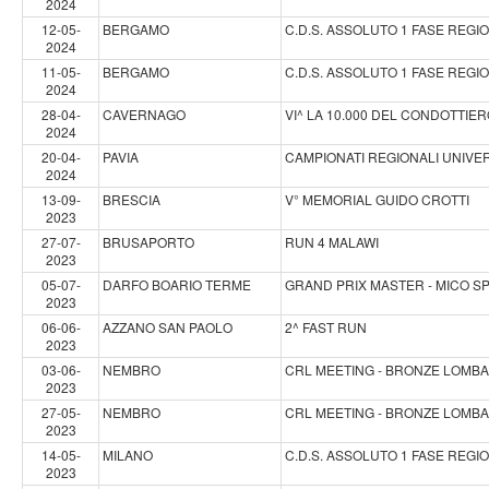
2024
12-05-
BERGAMO
C.D.S. ASSOLUTO 1 FASE REGI
2024
11-05-
BERGAMO
C.D.S. ASSOLUTO 1 FASE REGI
2024
28-04-
CAVERNAGO
VI^ LA 10.000 DEL CONDOTTIE
2024
20-04-
PAVIA
CAMPIONATI REGIONALI UNIVE
2024
13-09-
BRESCIA
V° MEMORIAL GUIDO CROTTI
2023
27-07-
BRUSAPORTO
RUN 4 MALAWI
2023
05-07-
DARFO BOARIO TERME
GRAND PRIX MASTER - MICO SP
2023
06-06-
AZZANO SAN PAOLO
2^ FAST RUN
2023
03-06-
NEMBRO
CRL MEETING - BRONZE LOMB
2023
27-05-
NEMBRO
CRL MEETING - BRONZE LOMB
2023
14-05-
MILANO
C.D.S. ASSOLUTO 1 FASE REGI
2023