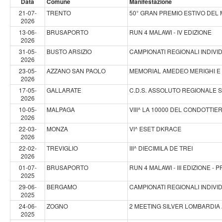
Data
Comune
Manifestazione
21-07-
TRENTO
50° GRAN PREMIO ESTIVO DE
2026
13-06-
BRUSAPORTO
RUN 4 MALAWI - IV EDIZIONE
2026
31-05-
BUSTO ARSIZIO
CAMPIONATI REGIONALI INDIVID
2026
23-05-
AZZANO SAN PAOLO
MEMORIAL AMEDEO MERIGHI E 
2026
17-05-
GALLARATE
C.D.S. ASSOLUTO REGIONALE S
2026
10-05-
MALPAGA
VIII^ LA 10000 DEL CONDOTTIE
2026
22-03-
MONZA
VI^ ESET DKRACE
2026
22-02-
TREVIGLIO
III^ DIECIMILA DE TREI
2026
01-07-
BRUSAPORTO
RUN 4 MALAWI - III EDIZIONE 
2025
29-06-
BERGAMO
CAMPIONATI REGIONALI INDIVIDU
2025
24-06-
ZOGNO
2 MEETING SILVER LOMBARDIA A
2025