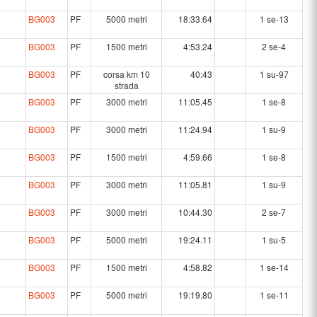
BG003
PF
5000 metri
18:33.64
1 se-13
BG003
PF
1500 metri
4:53.24
2 se-4
BG003
PF
corsa km 10
40:43
1 su-97
strada
BG003
PF
3000 metri
11:05.45
1 se-8
BG003
PF
3000 metri
11:24.94
1 su-9
BG003
PF
1500 metri
4:59.66
1 se-8
BG003
PF
3000 metri
11:05.81
1 su-9
BG003
PF
3000 metri
10:44.30
2 se-7
BG003
PF
5000 metri
19:24.11
1 su-5
BG003
PF
1500 metri
4:58.82
1 se-14
BG003
PF
5000 metri
19:19.80
1 se-11