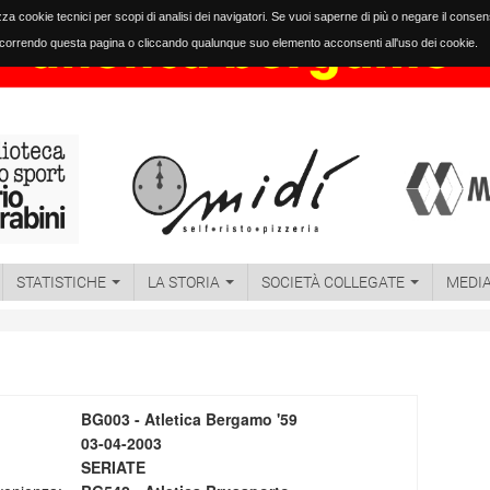
izza cookie tecnici per scopi di analisi dei navigatori. Se vuoi saperne di più o negare il conse
orrendo questa pagina o cliccando qualunque suo elemento acconsenti all'uso dei cookie.
STATISTICHE
LA STORIA
SOCIETÀ COLLEGATE
MEDI
BG003 - Atletica Bergamo '59
03-04-2003
SERIATE