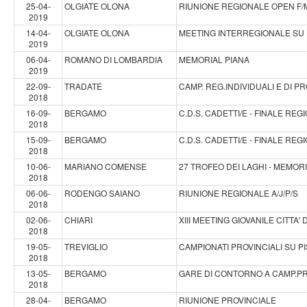
25-04-
OLGIATE OLONA
RIUNIONE REGIONALE OPEN F/
2019
14-04-
OLGIATE OLONA
MEETING INTERREGIONALE SU 
2019
06-04-
ROMANO DI LOMBARDIA
MEMORIAL PIANA
2019
22-09-
TRADATE
CAMP. REG.INDIVIDUALI E DI P
2018
16-09-
BERGAMO
C.D.S. CADETTI/E - FINALE REG
2018
15-09-
BERGAMO
C.D.S. CADETTI/E - FINALE REG
2018
10-06-
MARIANO COMENSE
27 TROFEO DEI LAGHI - MEMOR
2018
06-06-
RODENGO SAIANO
RIUNIONE REGIONALE A/J/P/S
2018
02-06-
CHIARI
XIII MEETING GIOVANILE CITTA' 
2018
19-05-
TREVIGLIO
CAMPIONATI PROVINCIALI SU PIS
2018
13-05-
BERGAMO
GARE DI CONTORNO A CAMP.PR
2018
28-04-
BERGAMO
RIUNIONE PROVINCIALE