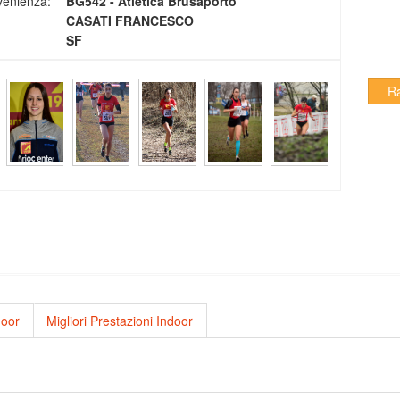
venienza:
BG542 - Atletica Brusaporto
CASATI FRANCESCO
SF
R
door
Migliori Prestazioni Indoor