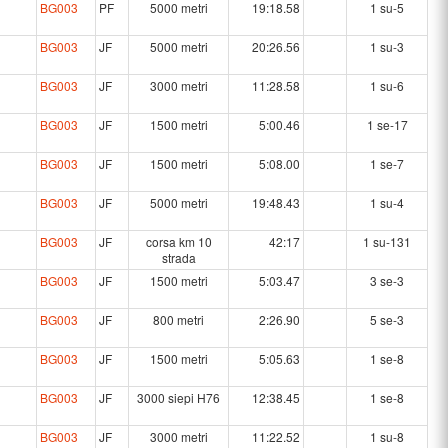
BG003
PF
5000 metri
19:18.58
1 su-5
BG003
JF
5000 metri
20:26.56
1 su-3
BG003
JF
3000 metri
11:28.58
1 su-6
BG003
JF
1500 metri
5:00.46
1 se-17
BG003
JF
1500 metri
5:08.00
1 se-7
BG003
JF
5000 metri
19:48.43
1 su-4
BG003
JF
corsa km 10
42:17
1 su-131
strada
BG003
JF
1500 metri
5:03.47
3 se-3
BG003
JF
800 metri
2:26.90
5 se-3
BG003
JF
1500 metri
5:05.63
1 se-8
BG003
JF
3000 siepi H76
12:38.45
1 se-8
BG003
JF
3000 metri
11:22.52
1 su-8