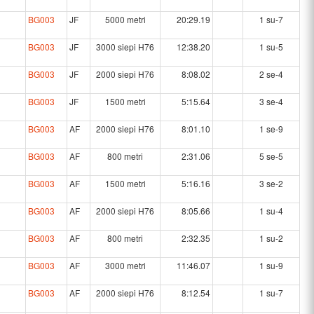
BG003
JF
5000 metri
20:29.19
1 su-7
BG003
JF
3000 siepi H76
12:38.20
1 su-5
BG003
JF
2000 siepi H76
8:08.02
2 se-4
BG003
JF
1500 metri
5:15.64
3 se-4
BG003
AF
2000 siepi H76
8:01.10
1 se-9
BG003
AF
800 metri
2:31.06
5 se-5
BG003
AF
1500 metri
5:16.16
3 se-2
BG003
AF
2000 siepi H76
8:05.66
1 su-4
BG003
AF
800 metri
2:32.35
1 su-2
BG003
AF
3000 metri
11:46.07
1 su-9
BG003
AF
2000 siepi H76
8:12.54
1 su-7