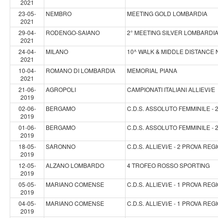
2021
23-05-
NEMBRO
MEETING GOLD LOMBARDIA
2021
29-04-
RODENGO-SAIANO
2° MEETING SILVER LOMBARDI
2021
24-04-
MILANO
10^ WALK & MIDDLE DISTANCE 
2021
10-04-
ROMANO DI LOMBARDIA
MEMORIAL PIANA
2021
21-06-
AGROPOLI
CAMPIONATI ITALIANI ALLIEVI/E
2019
02-06-
BERGAMO
C.D.S. ASSOLUTO FEMMINILE -
2019
01-06-
BERGAMO
C.D.S. ASSOLUTO FEMMINILE -
2019
18-05-
SARONNO
C.D.S. ALLIEVI/E - 2 PROVA RE
2019
12-05-
ALZANO LOMBARDO
4 TROFEO ROSSO SPORTING
2019
05-05-
MARIANO COMENSE
C.D.S. ALLIEVI/E - 1 PROVA RE
2019
04-05-
MARIANO COMENSE
C.D.S. ALLIEVI/E - 1 PROVA RE
2019