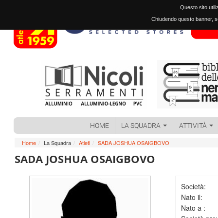
Questo sito util
Chiudendo questo banner, sc
HOME
LA SQUADRA
ATTIVITÀ
Home
/
La Squadra
/
Atleti
/
SADA JOSHUA OSAIGBOVO
SADA JOSHUA OSAIGBOVO
Società:
Nato il:
Nato a :