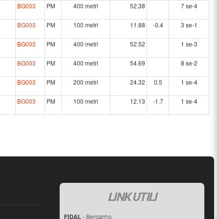
BG003
PM
400 metri
52.38
7 se-4
BG003
PM
100 metri
11.88
-0.4
3 se-1
BG003
PM
400 metri
52.52
1 se-3
BG003
PM
400 metri
54.69
8 se-2
BG003
PM
200 metri
24.32
0.5
1 se-4
BG003
PM
100 metri
12.13
-1.7
1 se-4
LINK UTILI
FIDAL
- Bergamo