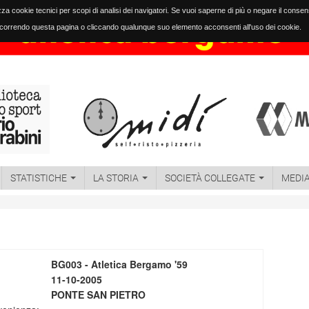
izza cookie tecnici per scopi di analisi dei navigatori. Se vuoi saperne di più o negare il conse
orrendo questa pagina o cliccando qualunque suo elemento acconsenti all'uso dei cookie.
STATISTICHE
LA STORIA
SOCIETÀ COLLEGATE
MEDI
BG003 - Atletica Bergamo '59
11-10-2005
PONTE SAN PIETRO