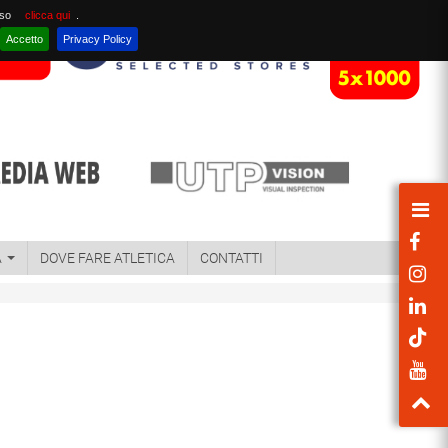
nso
clicca qui
.
Accetto
Privacy Policy
A
DOVE FARE ATLETICA
CONTATTI