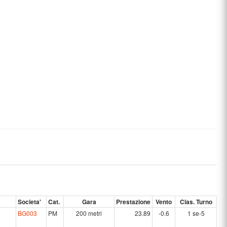
Societa'
Cat.
Gara
Prestazione
Vento
Clas. Turno
BG003
PM
200 metri
23.89
-0.6
1 se-5