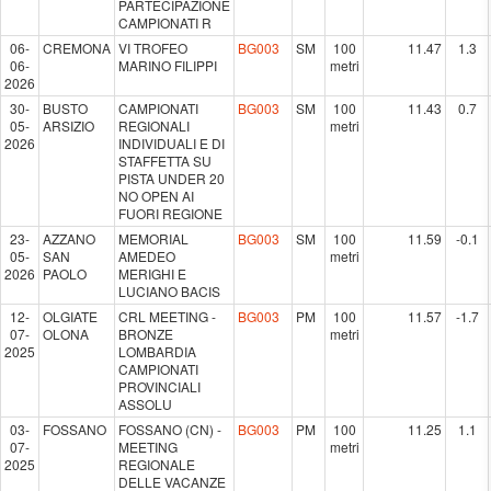
PARTECIPAZIONE
CAMPIONATI R
06-
CREMONA
VI TROFEO
BG003
SM
100
11.47
1.3
06-
MARINO FILIPPI
metri
2026
30-
BUSTO
CAMPIONATI
BG003
SM
100
11.43
0.7
05-
ARSIZIO
REGIONALI
metri
2026
INDIVIDUALI E DI
STAFFETTA SU
PISTA UNDER 20
NO OPEN AI
FUORI REGIONE
23-
AZZANO
MEMORIAL
BG003
SM
100
11.59
-0.1
05-
SAN
AMEDEO
metri
2026
PAOLO
MERIGHI E
LUCIANO BACIS
12-
OLGIATE
CRL MEETING -
BG003
PM
100
11.57
-1.7
07-
OLONA
BRONZE
metri
2025
LOMBARDIA
CAMPIONATI
PROVINCIALI
ASSOLU
03-
FOSSANO
FOSSANO (CN) -
BG003
PM
100
11.25
1.1
07-
MEETING
metri
2025
REGIONALE
DELLE VACANZE