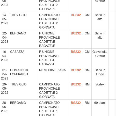
05-
PROVINCIALE
Gr 600
2023
CADETTI/E 2
GIORNATA
14-
TREVIGLIO
CAMPIONATO
BG232
CM
Salto in
05-
PROVINCIALE
alto
2023
CADETTI/E 2
GIORNATA
22-
BERGAMO
RIUNIONE
BG232
CM
Salto in
04-
PROVINCIALE
alto
2023
CADETTI/E-
RAGAZZI/E
16-
CASAZZA
RIUNIONE
BG232
CM
Giavellotto
04-
PROVINCIALE
Gr 600
2023
CADETTI/E-
RAGAZZI/E
01-
ROMANO DI
MEMORIAL PIANA
BG232
CM
Salto in
04-
LOMBARDIA
lungo
2023
29-
TREVIGLIO
CAMPIONATO
BG232
RM
Vortex
05-
PROVINCIALE
2022
CADETTI/E 2
GIORNATA
28-
BERGAMO
CAMPIONATO
BG232
RM
60 piani
05-
PROVINCIALE
2022
CADETTI/E 1
GIORNATA