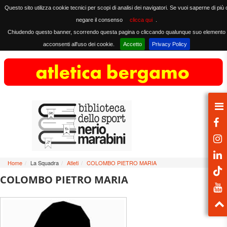
Questo sito utilizza cookie tecnici per scopi di analisi dei navigatori. Se vuoi saperne di più 
negare il consenso
clicca qui
.
Chiudendo questo banner, scorrendo questa pagina o cliccando qualunque suo elemento
acconsenti all'uso dei cookie.
Accetto
Privacy Policy
Home
/
La Squadra
/
Atleti
/
COLOMBO PIETRO MARIA
COLOMBO PIETRO MARIA