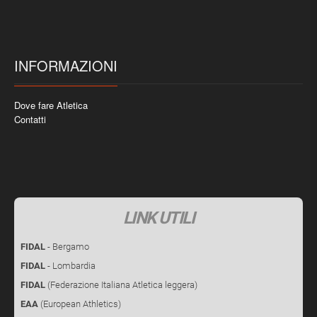
INFORMAZIONI
Dove fare Atletica
Contatti
LINK UTILI
FIDAL
- Bergamo
FIDAL
- Lombardia
FIDAL
(Federazione Italiana Atletica leggera)
EAA
(European Athletics)