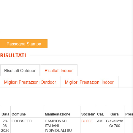
Rassegna Stampa
RISULTATI
Risultati Outdoor
Risultati Indoor
Migliori Prestazioni Outdoor
Migliori Prestazioni Indoor
Data
Comune
Manifestazione
Societa'
Cat.
Gara
Pres
28-
GROSSETO
CAMPIONATI
BG003
AM
Giavellotto
06-
ITALIANI
Gr 700
2026
INDIVIDUALI SU