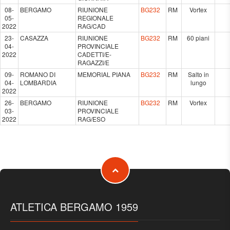
08-
BERGAMO
RIUNIONE
BG232
RM
Vortex
05-
REGIONALE
2022
RAG/CAD
23-
CASAZZA
RIUNIONE
BG232
RM
60 piani
04-
PROVINCIALE
2022
CADETTI/E-
RAGAZZI/E
09-
ROMANO DI
MEMORIAL PIANA
BG232
RM
Salto in
04-
LOMBARDIA
lungo
2022
26-
BERGAMO
RIUNIONE
BG232
RM
Vortex
03-
PROVINCIALE
2022
RAG/ESO
ATLETICA BERGAMO 1959