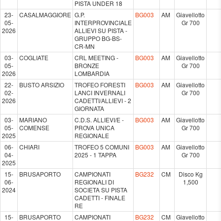
PISTA UNDER 18
23-
CASALMAGGIORE
G.P.
BG003
AM
Giavellotto
05-
INTERPROVINCIALE
Gr 700
2026
ALLIEVI SU PISTA -
GRUPPO BG-BS-
CR-MN
03-
COGLIATE
CRL MEETING -
BG003
AM
Giavellotto
05-
BRONZE
Gr 700
2026
LOMBARDIA
22-
BUSTO ARSIZIO
TROFEO FORESTI
BG003
AM
Giavellotto
02-
LANCI INVERNALI
Gr 700
2026
CADETTI/ALLIEVI - 2
GIORNATA
03-
MARIANO
C.D.S. ALLIEVI/E -
BG003
AM
Giavellotto
05-
COMENSE
PROVA UNICA
Gr 700
2025
REGIONALE
06-
CHIARI
TROFEO 5 COMUNI
BG003
AM
Giavellotto
04-
2025 - 1 TAPPA
Gr 700
2025
15-
BRUSAPORTO
CAMPIONATI
BG232
CM
Disco Kg
06-
REGIONALI DI
1,500
2024
SOCIETA SU PISTA
CADETTI - FINALE
RE
15-
BRUSAPORTO
CAMPIONATI
BG232
CM
Giavellotto