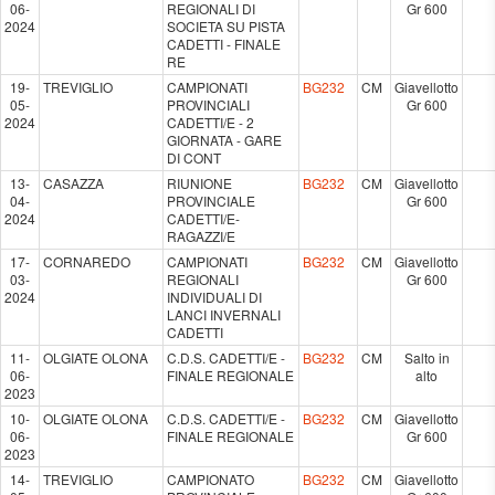
06-
REGIONALI DI
Gr 600
2024
SOCIETA SU PISTA
CADETTI - FINALE
RE
19-
TREVIGLIO
CAMPIONATI
BG232
CM
Giavellotto
05-
PROVINCIALI
Gr 600
2024
CADETTI/E - 2
GIORNATA - GARE
DI CONT
13-
CASAZZA
RIUNIONE
BG232
CM
Giavellotto
04-
PROVINCIALE
Gr 600
2024
CADETTI/E-
RAGAZZI/E
17-
CORNAREDO
CAMPIONATI
BG232
CM
Giavellotto
03-
REGIONALI
Gr 600
2024
INDIVIDUALI DI
LANCI INVERNALI
CADETTI
11-
OLGIATE OLONA
C.D.S. CADETTI/E -
BG232
CM
Salto in
06-
FINALE REGIONALE
alto
2023
10-
OLGIATE OLONA
C.D.S. CADETTI/E -
BG232
CM
Giavellotto
06-
FINALE REGIONALE
Gr 600
2023
14-
TREVIGLIO
CAMPIONATO
BG232
CM
Giavellotto