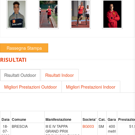
Rassegna Stampa
RISULTATI
Risultati Outdoor
Risultati Indoor
Migliori Prestazioni Outdoor
Migliori Prestazioni Indoor
Data
Comune
Manifestazione
Societa'
Cat.
Gara
Prestazio
18-
BRESCIA
III E IV TAPPA
BG003
SM
400
51.
07-
GRAND PRIX
metri