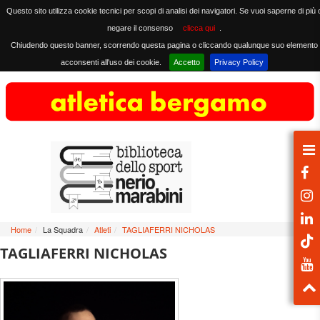
Questo sito utilizza cookie tecnici per scopi di analisi dei navigatori. Se vuoi saperne di più 
negare il consenso
clicca qui
.
Chiudendo questo banner, scorrendo questa pagina o cliccando qualunque suo elemento
acconsenti all'uso dei cookie.
Accetto
Privacy Policy
Home
/
La Squadra
/
Atleti
/
TAGLIAFERRI NICHOLAS
TAGLIAFERRI NICHOLAS