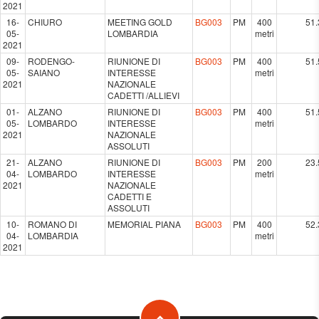
2021
16-
CHIURO
MEETING GOLD
BG003
PM
400
51.
05-
LOMBARDIA
metri
2021
09-
RODENGO-
RIUNIONE DI
BG003
PM
400
51.
05-
SAIANO
INTERESSE
metri
2021
NAZIONALE
CADETTI /ALLIEVI
01-
ALZANO
RIUNIONE DI
BG003
PM
400
51.
05-
LOMBARDO
INTERESSE
metri
2021
NAZIONALE
ASSOLUTI
21-
ALZANO
RIUNIONE DI
BG003
PM
200
23.
04-
LOMBARDO
INTERESSE
metri
2021
NAZIONALE
CADETTI E
ASSOLUTI
10-
ROMANO DI
MEMORIAL PIANA
BG003
PM
400
52.
04-
LOMBARDIA
metri
2021