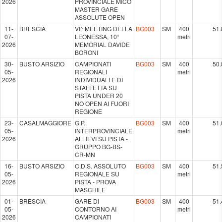
2026
PROVINCIALE MICO
MASTER GARE
ASSOLUTE OPEN
11-
BRESCIA
VI^ MEETING DELLA
BG003
SM
400
51.
07-
LEONESSA, 10°
metri
2026
MEMORIAL DAVIDE
BORONI
30-
BUSTO ARSIZIO
CAMPIONATI
BG003
SM
400
50.
05-
REGIONALI
metri
2026
INDIVIDUALI E DI
STAFFETTA SU
PISTA UNDER 20
NO OPEN AI FUORI
REGIONE
23-
CASALMAGGIORE
G.P.
BG003
SM
400
51.
05-
INTERPROVINCIALE
metri
2026
ALLIEVI SU PISTA -
GRUPPO BG-BS-
CR-MN
16-
BUSTO ARSIZIO
C.D.S. ASSOLUTO
BG003
SM
400
51.
05-
REGIONALE SU
metri
2026
PISTA - PROVA
MASCHILE
01-
BRESCIA
GARE DI
BG003
SM
400
51.
05-
CONTORNO AI
metri
2026
CAMPIONATI