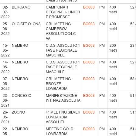
02-
BERGAMO
CAMPIONATI
BG003
PM
400
52.
07-
REGIONALI JUNIOR
metri
2022
E PROMESSE
25-
OLGIATE OLONA
CRL MEETING -
BG003
PM
400
52.
06-
CAMP.PROV.
metri
2022
ASSOLUTI CO/LC-
VA
15-
NEMBRO
C.D.S. ASSOLUTO 1
BG003
PM
200
23.
05-
FASE REGIONALE
metri
2022
MASCHILE
14-
NEMBRO
C.D.S. ASSOLUTO 1
BG003
PM
400
52.
05-
FASE REGIONALE
metri
2022
MASCHILE
07-
NEMBRO
CRL MEETING -
BG003
PM
400
53.
05-
BRONZE
metri
2022
LOMBARDIA
23-
CONCESIO
MANIFESTAZIONE
BG003
PM
400
51.
06-
INT. NAZ.ASSOLUTA
metri
2021
26-
ZOGNO
4° MEETING SILVER
BG003
PM
400
51.
05-
LOMBARDIA
metri
2021
ASSOLUTI
22-
NEMBRO
MEETING GOLD
BG003
PM
400
51.
05-
LOMBARDIA
metri