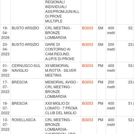
REGIONALI
INDIVIDUALI
ASS/PROM/JUN/ALL
DI PROVE
MULTIPLE
19-
BUSTO ARSIZIO
CRL MEETING -
BG003
SM
400
52.
04-
BRONZE
metri
2026
LOMBARDIA
23-
BUSTO ARSIZIO
GARE DI
BG003
SM
200
23.
04-
CONTORNO AI
metri
2023
CAM.REG.IND.
A/J/P/S DI PROVE
01-
CERNUSCO SUL
XII MEMORIAL
BG003
PM
400
53.
09-
NAVIGLIO
M.ROTTA - SILVER
metri
2022
MEETING
17-
BRESCIA
MEMORIAL AVIGO -
BG003
PM
200
23.
07-
CRL MEETING -
metri
2022
BRONZE
LOMBARDIA
16-
BRESCIA
XXII MIGLIO DI
BG003
PM
400
51.
07-
LONATO - 7 PROVA
metri
2022
CLUB DEL MIGLIO
13-
ROVELLASCA
CRL MEETING -
BG003
PM
400
52.
07-
BRONZE
metri
2022
LOMBARDIA-
CAMP.PROV. J/P/S