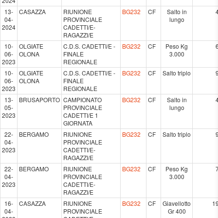
2024
13-
CASAZZA
RIUNIONE
BG232
CF
Salto in
04-
PROVINCIALE
lungo
2024
CADETTI/E-
RAGAZZI/E
10-
OLGIATE
C.D.S. CADETTI/E -
BG232
CF
Peso Kg
06-
OLONA
FINALE
3.000
2023
REGIONALE
10-
OLGIATE
C.D.S. CADETTI/E -
BG232
CF
Salto triplo
06-
OLONA
FINALE
2023
REGIONALE
13-
BRUSAPORTO
CAMPIONATO
BG232
CF
Salto in
05-
PROVINCIALE
lungo
2023
CADETTI/E 1
GIORNATA
22-
BERGAMO
RIUNIONE
BG232
CF
Salto triplo
04-
PROVINCIALE
2023
CADETTI/E-
RAGAZZI/E
22-
BERGAMO
RIUNIONE
BG232
CF
Peso Kg
04-
PROVINCIALE
3.000
2023
CADETTI/E-
RAGAZZI/E
16-
CASAZZA
RIUNIONE
BG232
CF
Giavellotto
1
04-
PROVINCIALE
Gr 400