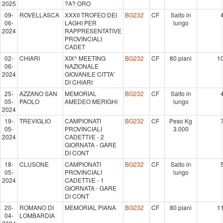
2025
?A? ORO
09-
ROVELLASCA
XXXII TROFEO DEI
BG232
CF
Salto in
06-
LAGHI PER
lungo
2024
RAPPRESENTATIVE
PROVINCIALI
CADET
02-
CHIARI
XIX^ MEETING
BG232
CF
80 piani
1
06-
NAZIONALE
2024
GIOVANILE CITTA'
DI CHIARI
25-
AZZANO SAN
MEMORIAL
BG232
CF
Salto in
05-
PAOLO
AMEDEO MERIGHI
lungo
2024
19-
TREVIGLIO
CAMPIONATI
BG232
CF
Peso Kg
05-
PROVINCIALI
3.000
2024
CADETTI/E - 2
GIORNATA - GARE
DI CONT
18-
CLUSONE
CAMPIONATI
BG232
CF
Salto in
05-
PROVINCIALI
lungo
2024
CADETTI/E - 1
GIORNATA - GARE
DI CONT
20-
ROMANO DI
MEMORIAL PIANA
BG232
CF
80 piani
1
04-
LOMBARDIA