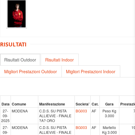
RISULTATI
Risultati Outdoor
Risultati Indoor
Migliori Prestazioni Outdoor
Migliori Prestazioni Indoor
Data
Comune
Manifestazione
Societa'
Cat.
Gara
Prestaz
27-
MODENA
C.D.S. SU PISTA
BG003
AF
Peso Kg
09-
ALLIEVI/E - FINALE
3.000
2025
?A? ORO
27-
MODENA
C.D.S. SU PISTA
BG003
AF
Martello
1
09-
ALLIEVI/E - FINALE
Kg 3.000