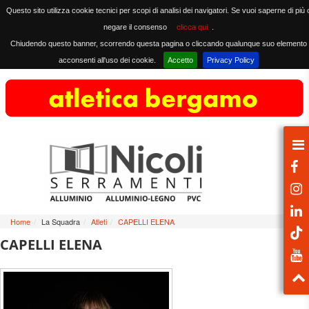
Questo sito utilizza cookie tecnici per scopi di analisi dei navigatori. Se vuoi saperne di più 
negare il consenso
clicca qui
.
Chiudendo questo banner, scorrendo questa pagina o cliccando qualunque suo elemento
acconsenti all'uso dei cookie.
Accetto
Privacy Policy
Home
/
La Squadra
/
Atleti
/
CAPELLI ELENA
CAPELLI ELENA