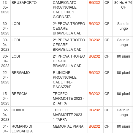
13-
BRUSAPORTO
CAMPIONATO
BG232
CF
80 Hs H 76
05-
PROVINCIALE
CF
2023
CADETTI/E 1
GIORNATA
30-
LODI
2^ PROVA TROFEO
BG232
CF
Salto in
04-
CESARE
lungo
2023
BRAMBILLA CAD
30-
LODI
2^ PROVA TROFEO
BG232
CF
Salto in
04-
CESARE
lungo
2023
BRAMBILLA CAD
30-
LODI
2^ PROVA TROFEO
BG232
CF
80 piani
04-
CESARE
2023
BRAMBILLA CAD
22-
BERGAMO
RIUNIONE
BG232
CF
80 piani
04-
PROVINCIALE
2023
CADETTI/E-
RAGAZZI/E
15-
BRESCIA
TROFEO
BG232
CF
80 piani
04-
MARMOTTE 2023 -
2023
2 TAPPA
02-
CHIARI
TROFEO
BG232
CF
Salto in
04-
MARMOTTE 2023 -
lungo
2023
1 TAPPA
01-
ROMANO DI
MEMORIAL PIANA
BG232
CF
80 piani
04-
LOMBARDIA