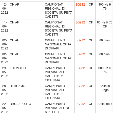
12-
CHIARI
CAMPIONATI
BG232
CF
300 Hs H
06-
REGIONALI DI
76
2022
SOCIETA' SU PISTA
CADETTI
11-
CHIARI
CAMPIONATI
BG232
CF
80 Hs H 76
06-
REGIONALI DI
CF
2022
SOCIETA' SU PISTA
CADETTI
02-
CHIARI
XVII MEETING
BG232
CF
80 piani
06-
NAZIONALE CITTA
2022
DI CHIARI
02-
CHIARI
XVII MEETING
BG232
CF
80 piani
06-
NAZIONALE CITTA
2022
DI CHIARI
29-
TREVIGLIO
CAMPIONATO
BG232
CF
300 Hs H
05-
PROVINCIALE
76
2022
CADETTI/E 2
GIORNATA
28-
BERGAMO
CAMPIONATO
BG232
CF
Salto in
05-
PROVINCIALE
lungo
2022
CADETTI/E 1
GIORNATA
22-
BRUSAPORTO
CAMPIONATO
BG232
CF
Salto triplo
05-
PROVINCIALE DI
2022
STAFFETTE