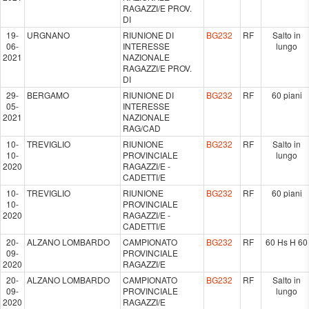
RAGAZZI/E PROV.
DI
19-
URGNANO
RIUNIONE DI
BG232
RF
Salto in
06-
INTERESSE
lungo
2021
NAZIONALE
RAGAZZI/E PROV.
DI
29-
BERGAMO
RIUNIONE DI
BG232
RF
60 piani
05-
INTERESSE
2021
NAZIONALE
RAG/CAD
10-
TREVIGLIO
RIUNIONE
BG232
RF
Salto in
10-
PROVINCIALE
lungo
2020
RAGAZZI/E -
CADETTI/E
10-
TREVIGLIO
RIUNIONE
BG232
RF
60 piani
10-
PROVINCIALE
2020
RAGAZZI/E -
CADETTI/E
20-
ALZANO LOMBARDO
CAMPIONATO
BG232
RF
60 Hs H 60
09-
PROVINCIALE
2020
RAGAZZI/E
20-
ALZANO LOMBARDO
CAMPIONATO
BG232
RF
Salto in
09-
PROVINCIALE
lungo
2020
RAGAZZI/E