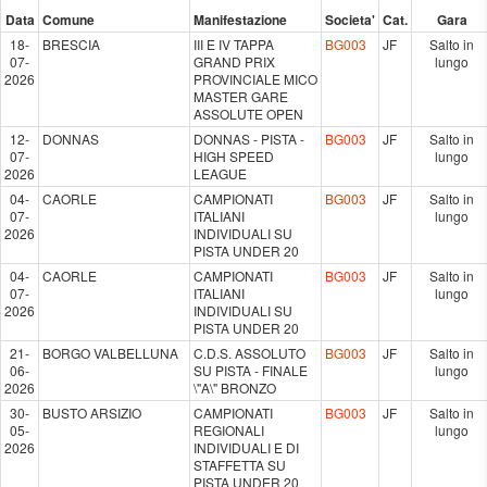
Data
Comune
Manifestazione
Societa'
Cat.
Gara
18-
BRESCIA
III E IV TAPPA
BG003
JF
Salto in
07-
GRAND PRIX
lungo
2026
PROVINCIALE MICO
MASTER GARE
ASSOLUTE OPEN
12-
DONNAS
DONNAS - PISTA -
BG003
JF
Salto in
07-
HIGH SPEED
lungo
2026
LEAGUE
04-
CAORLE
CAMPIONATI
BG003
JF
Salto in
07-
ITALIANI
lungo
2026
INDIVIDUALI SU
PISTA UNDER 20
04-
CAORLE
CAMPIONATI
BG003
JF
Salto in
07-
ITALIANI
lungo
2026
INDIVIDUALI SU
PISTA UNDER 20
21-
BORGO VALBELLUNA
C.D.S. ASSOLUTO
BG003
JF
Salto in
06-
SU PISTA - FINALE
lungo
2026
\"A\" BRONZO
30-
BUSTO ARSIZIO
CAMPIONATI
BG003
JF
Salto in
05-
REGIONALI
lungo
2026
INDIVIDUALI E DI
STAFFETTA SU
PISTA UNDER 20