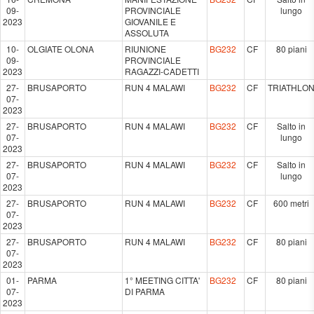
09-
PROVINCIALE
lungo
2023
GIOVANILE E
ASSOLUTA
10-
OLGIATE OLONA
RIUNIONE
BG232
CF
80 piani
09-
PROVINCIALE
2023
RAGAZZI-CADETTI
27-
BRUSAPORTO
RUN 4 MALAWI
BG232
CF
TRIATHLO
07-
2023
27-
BRUSAPORTO
RUN 4 MALAWI
BG232
CF
Salto in
07-
lungo
2023
27-
BRUSAPORTO
RUN 4 MALAWI
BG232
CF
Salto in
07-
lungo
2023
27-
BRUSAPORTO
RUN 4 MALAWI
BG232
CF
600 metri
07-
2023
27-
BRUSAPORTO
RUN 4 MALAWI
BG232
CF
80 piani
07-
2023
01-
PARMA
1° MEETING CITTA'
BG232
CF
80 piani
07-
DI PARMA
2023