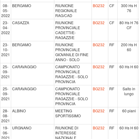
08-
BERGAMO
RIUNIONE
BG232
CF
300 Hs H
05-
REGIONALE
76
2022
RAG/CAD
23-
CASAZZA
RIUNIONE
BG232
CF
80 Hs H 76
04-
PROVINCIALE
CF
2022
CADETTI/E-
RAGAZZI/E
23-
BERGAMO
RIUNIONE
BG232
RF
200 Hs H
10-
PROVINCIALE
60
2021
GIOVANILE DI FINE
ANNO - SOLO
25-
CARAVAGGIO
CAMPIONATO
BG232
RF
60 Hs H 60
09-
PROVINCIALE
2021
RAGAZZI/E - SOLO
PROVINCIA
25-
CARAVAGGIO
CAMPIONATO
BG232
RF
Salto in
09-
PROVINCIALE
lungo
2021
RAGAZZI/E - SOLO
PROVINCIA
28-
ALBINO
MEETING
BG232
RF
60 piani
08-
SPORTISSIMO
2021
19-
URGNANO
RIUNIONE DI
BG232
RF
60 Hs H 60
06-
INTERESSE
2021
NAZIONALE