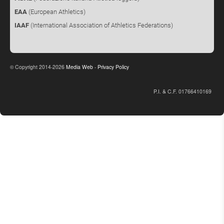
EAA
(European Athletics)
IAAF
(International Association of Athletics Federations)
Copyright 2014-2026
Media Web
-
Privacy Policy
©
P.I. & C.F. 01766410169