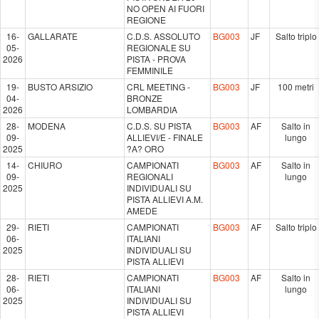
NO OPEN AI FUORI
REGIONE
16-
GALLARATE
C.D.S. ASSOLUTO
BG003
JF
Salto triplo
05-
REGIONALE SU
2026
PISTA - PROVA
FEMMINILE
19-
BUSTO ARSIZIO
CRL MEETING -
BG003
JF
100 metri
04-
BRONZE
2026
LOMBARDIA
28-
MODENA
C.D.S. SU PISTA
BG003
AF
Salto in
09-
ALLIEVI/E - FINALE
lungo
2025
?A? ORO
14-
CHIURO
CAMPIONATI
BG003
AF
Salto in
09-
REGIONALI
lungo
2025
INDIVIDUALI SU
PISTA ALLIEVI A.M.
AMEDE
29-
RIETI
CAMPIONATI
BG003
AF
Salto triplo
06-
ITALIANI
2025
INDIVIDUALI SU
PISTA ALLIEVI
28-
RIETI
CAMPIONATI
BG003
AF
Salto in
06-
ITALIANI
lungo
2025
INDIVIDUALI SU
PISTA ALLIEVI