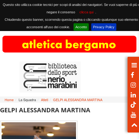
Questo sito utilizza cookie tecnici per scopi di analisi dei navigatori. Se vuoi saperne di più 
negare il consenso
clicca qui
.
Chiudendo questo banner, scorrendo questa pagina o cliccando qualunque suo elemento
acconsenti all'uso dei cookie.
Accetto
Privacy Policy
Home
/
La Squadra
/
Atleti
/
GELPI ALESSANDRA MARTINA
GELPI ALESSANDRA MARTINA