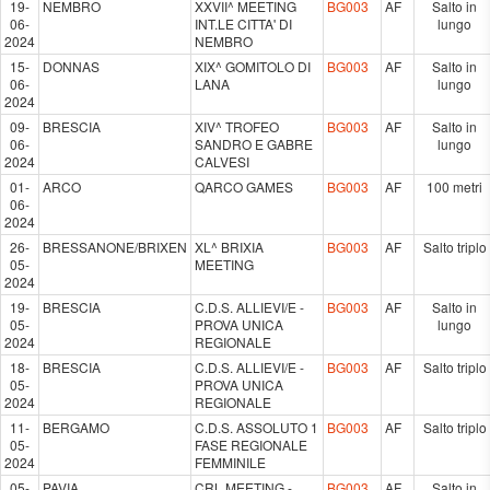
19-
NEMBRO
XXVII^ MEETING
BG003
AF
Salto in
06-
INT.LE CITTA' DI
lungo
2024
NEMBRO
15-
DONNAS
XIX^ GOMITOLO DI
BG003
AF
Salto in
06-
LANA
lungo
2024
09-
BRESCIA
XIV^ TROFEO
BG003
AF
Salto in
06-
SANDRO E GABRE
lungo
2024
CALVESI
01-
ARCO
QARCO GAMES
BG003
AF
100 metri
06-
2024
26-
BRESSANONE/BRIXEN
XL^ BRIXIA
BG003
AF
Salto triplo
05-
MEETING
2024
19-
BRESCIA
C.D.S. ALLIEVI/E -
BG003
AF
Salto in
05-
PROVA UNICA
lungo
2024
REGIONALE
18-
BRESCIA
C.D.S. ALLIEVI/E -
BG003
AF
Salto triplo
05-
PROVA UNICA
2024
REGIONALE
11-
BERGAMO
C.D.S. ASSOLUTO 1
BG003
AF
Salto triplo
05-
FASE REGIONALE
2024
FEMMINILE
05-
PAVIA
CRL MEETING -
BG003
AF
Salto in