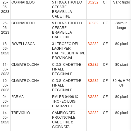
25-
CORNAREDO
5 PROVA TROFEO
BG232
CF
Salto triplo
06-
CESARE
2023
BRAMBILLA
CADETTI/E
25-
CORNAREDO
5 PROVA TROFEO
BG232
CF
Salto in
06-
CESARE
lungo
2023
BRAMBILLA
CADETTI/E
18-
ROVELLASCA
31 TROFEO DEI
BG232
CF
80 piani
06-
LAGHI PER
2023
RAPPRESENTATIVE
PROVINCIAL
11-
OLGIATE OLONA
C.D.S. CADETTI/E -
BG232
CF
80 piani
06-
FINALE
2023
REGIONALE
10-
OLGIATE OLONA
C.D.S. CADETTI/E -
BG232
CF
80 Hs H 76
06-
FINALE
CF
2023
REGIONALE
04-
PARMA
EMI PR 04/06 IX
BG232
CF
80 piani
06-
TROFEO LUIGI
2023
PRATIZZOLI
14-
TREVIGLIO
CAMPIONATO
BG232
CF
80 piani
05-
PROVINCIALE
2023
CADETTI/E 2
GIORNATA