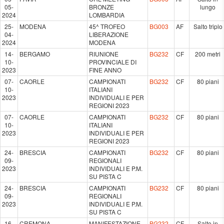
05-
BRONZE
lungo
2024
LOMBARDIA
25-
MODENA
45^ TROFEO
BG003
AF
Salto triplo
04-
LIBERAZIONE
2024
MODENA
14-
BERGAMO
RIUNIONE
BG232
CF
200 metri
10-
PROVINCIALE DI
2023
FINE ANNO
07-
CAORLE
CAMPIONATI
BG232
CF
80 piani
10-
ITALIANI
2023
INDIVIDUALI E PER
REGIONI 2023
07-
CAORLE
CAMPIONATI
BG232
CF
80 piani
10-
ITALIANI
2023
INDIVIDUALI E PER
REGIONI 2023
24-
BRESCIA
CAMPIONATI
BG232
CF
80 piani
09-
REGIONALI
2023
INDIVIDUALI E P.M.
SU PISTA C
24-
BRESCIA
CAMPIONATI
BG232
CF
80 piani
09-
REGIONALI
2023
INDIVIDUALI E P.M.
SU PISTA C
16-
CREMONA
MANIFESTAZIONE
BG232
CF
Salto in