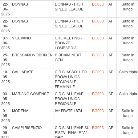
22-
DONNAS
DONNAS - HIGH
BG003
AF
Salto in
06-
SPEED LEAGUE
lungo
2025
22-
DONNAS
DONNAS - HIGH
BG003
AF
Salto in
06-
SPEED LEAGUE
lungo
2025
07-
VIGEVANO
CRL MEETING -
BG003
AF
Salto in
06-
BRONZE
lungo
2025
LOMBARDIA
25-
BRESSANONE/BRIXEN
I^ BRIXIA NEXT
BG003
AF
Salto in
05-
GEN
lungo
2025
10-
GALLARATE
C.D.S. ASSOLUTO
BG003
AF
Salto triplo
05-
PROVA UNICA
2025
REGIONALE
FEMMINILE
03-
MARIANO COMENSE
C.D.S. ALLIEVI/E -
BG003
AF
Salto triplo
05-
PROVA UNICA
2025
REGIONALE
01-
MODENA
IV^ FRATE 1874
BG003
AF
Salto in
05-
lungo
2025
29-
CAMPI BISENZIO
C.D.S. ALLIEVI/E SU
BG003
AF
Salto in
09-
PISTA - FINALE "A"
lungo
2024
ORO