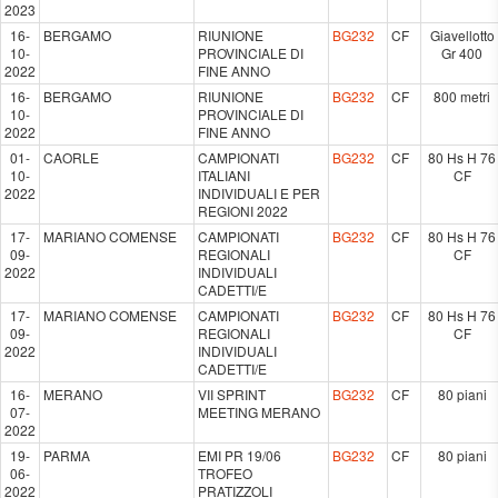
2023
16-
BERGAMO
RIUNIONE
BG232
CF
Giavellotto
10-
PROVINCIALE DI
Gr 400
2022
FINE ANNO
16-
BERGAMO
RIUNIONE
BG232
CF
800 metri
10-
PROVINCIALE DI
2022
FINE ANNO
01-
CAORLE
CAMPIONATI
BG232
CF
80 Hs H 76
10-
ITALIANI
CF
2022
INDIVIDUALI E PER
REGIONI 2022
17-
MARIANO COMENSE
CAMPIONATI
BG232
CF
80 Hs H 76
09-
REGIONALI
CF
2022
INDIVIDUALI
CADETTI/E
17-
MARIANO COMENSE
CAMPIONATI
BG232
CF
80 Hs H 76
09-
REGIONALI
CF
2022
INDIVIDUALI
CADETTI/E
16-
MERANO
VII SPRINT
BG232
CF
80 piani
07-
MEETING MERANO
2022
19-
PARMA
EMI PR 19/06
BG232
CF
80 piani
06-
TROFEO
2022
PRATIZZOLI