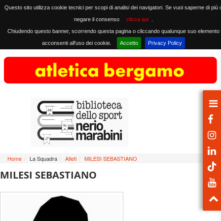
Questo sito utilizza cookie tecnici per scopi di analisi dei navigatori. Se vuoi saperne di più 
negare il consenso
clicca qui
.
Chiudendo questo banner, scorrendo questa pagina o cliccando qualunque suo elemento
acconsenti all'uso dei cookie.
Accetto
Privacy Policy
Home
/
La Squadra
/
Atleti
/
MILESI SEBASTIANO
MILESI SEBASTIANO