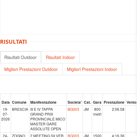
RISULTATI
Risultati Outdoor
Risultati Indoor
Migliori Prestazioni Outdoor
Migliori Prestazioni Indoor
Data
Comune
Manifestazione
Societa'
Cat.
Gara
Prestazione
Vento
19-
BRESCIA
III E IV TAPPA
BG003
JM
800
2:06.58
07-
GRAND PRIX
metri
2026
PROVINCIALE MICO
MASTER GARE
ASSOLUTE OPEN
24-
ZOGNO
2 MEETING SILVER
BG003
JM
1500
4:16.36