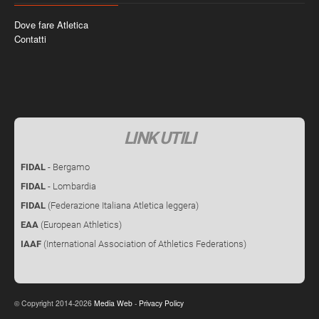
Dove fare Atletica
Contatti
LINK UTILI
FIDAL
- Bergamo
FIDAL
- Lombardia
FIDAL
(Federazione Italiana Atletica leggera)
EAA
(European Athletics)
IAAF
(International Association of Athletics Federations)
Copyright 2014-2026
Media Web
-
Privacy Policy
©