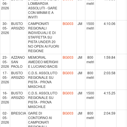
06-
LOMBARDIA
metri
2026
ASSOLUTI - GARE
CON MINIMI E A
INVITI
30-
BUSTO
CAMPIONATI
BG003
JM
1500
4:10.06
05-
ARSIZIO
REGIONALI
metri
2026
INDIVIDUALI E DI
STAFFETTA SU
PISTA UNDER 20
NO OPEN AI FUORI
REGIONE
23-
AZZANO
MEMORIAL
BG003
JM
800
1:59.84
05-
SAN
AMEDEO MERIGHI
metri
2026
PAOLO
E LUCIANO BACIS
17-
BUSTO
C.D.S. ASSOLUTO
BG003
JM
800
2:03.58
05-
ARSIZIO
REGIONALE SU
metri
2026
PISTA - PROVA
MASCHILE
16-
BUSTO
C.D.S. ASSOLUTO
BG003
JM
1500
4:15.25
05-
ARSIZIO
REGIONALE SU
metri
2026
PISTA - PROVA
MASCHILE
02-
BRESCIA
GARE DI
BG003
JM
800
2:04.59
05-
CONTORNO AI
metri
2026
CAMPIONATI
REGIONALI