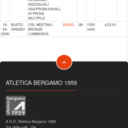
INDIVIDUALI
ASS/PROM/JUN/ALL
DI PROVE
MULTIPLE
19-
BUSTO
CRL MEETING -
BG003
JM
1500
4:22.91
04-
ARSIZIO
BRONZE
metri
2026
LOMBARDIA
ATLETICA BERGAMO 1959
A.S.D. Atletica Bergamo 1959
Via delle valli, 154