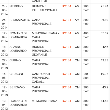
CADETTI/E
24-
NEMBRO
RIUNIONE
BG134
AM
200
25.74
05-
INTERREGIONALE
metri
2014
25-
BRUSAPORTO
GARA
BG134
AM
200
26.19
04-
PROVINCIALE
metri
2014
12-
ROMANO DI
MEMORIAL PIANA -
BG134
AM
400
57.69
04-
LOMBARDIA
GARA
metri
2014
PROVINCIALE
18-
ALZANO
RIUNIONE
BG134
CM
300
42.6
09-
LOMBARDO
PROVINCIALE
metri
2013
GIOVANILE
22-
CURNO
GARA
BG134
CM
300
43.83
06-
PROVINCIALE
metri
2013
15-
CLUSONE
CAMPIONATI
BG134
CM
80
10.97
06-
PROVINCIALI
piani
2013
CAD/ALL
12-
BERGAMO
GARA
BG134
CM
300
43.9
05-
PROVINCIALE
metri
2013
13-
ROMANO DI
MEMORIAL PIANA
BG134
CM
300
44.63
04-
LOMBARDIA
metri
2013