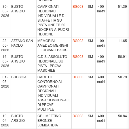
30-
BUSTO
CAMPIONATI
BG003
SM
400
51.39
05-
ARSIZIO
REGIONALI
metri
2026
INDIVIDUALI E DI
STAFFETTA SU
PISTA UNDER 20
NO OPEN AI FUORI
REGIONE
23-
AZZANO SAN
MEMORIAL
BG003
SM
100
11.65
05-
PAOLO
AMEDEO MERIGHI
metri
2026
E LUCIANO BACIS
16-
BUSTO
C.D.S. ASSOLUTO
BG003
SM
400
50.91
05-
ARSIZIO
REGIONALE SU
metri
2026
PISTA - PROVA
MASCHILE
01-
BRESCIA
GARE DI
BG003
SM
400
50.79
05-
CONTORNO AI
metri
2026
CAMPIONATI
REGIONALI
INDIVIDUALI
ASS/PROM/JUN/ALL
DI PROVE
MULTIPLE
19-
BUSTO
CRL MEETING -
BG003
SM
400
50.84
04-
ARSIZIO
BRONZE
metri
2026
LOMBARDIA