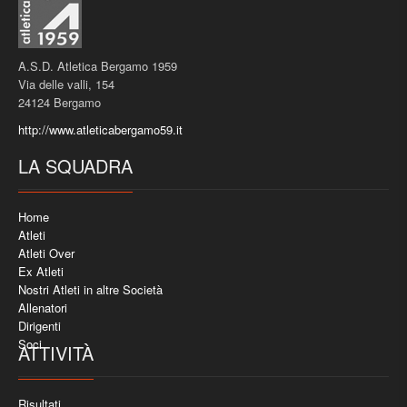
A.S.D. Atletica Bergamo 1959
Via delle valli, 154
24124 Bergamo
http://www.atleticabergamo59.it
LA SQUADRA
Home
Atleti
Atleti Over
Ex Atleti
Nostri Atleti in altre Società
Allenatori
Dirigenti
Soci
ATTIVITÀ
Risultati