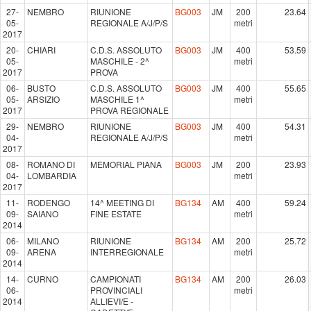
27-
NEMBRO
RIUNIONE
BG003
JM
200
23.64
05-
REGIONALE A/J/P/S
metri
2017
20-
CHIARI
C.D.S. ASSOLUTO
BG003
JM
400
53.59
05-
MASCHILE - 2^
metri
2017
PROVA
06-
BUSTO
C.D.S. ASSOLUTO
BG003
JM
400
55.65
05-
ARSIZIO
MASCHILE 1^
metri
2017
PROVA REGIONALE
29-
NEMBRO
RIUNIONE
BG003
JM
400
54.31
04-
REGIONALE A/J/P/S
metri
2017
08-
ROMANO DI
MEMORIAL PIANA
BG003
JM
200
23.93
04-
LOMBARDIA
metri
2017
11-
RODENGO
14^ MEETING DI
BG134
AM
400
59.24
09-
SAIANO
FINE ESTATE
metri
2014
06-
MILANO
RIUNIONE
BG134
AM
200
25.72
09-
ARENA
INTERREGIONALE
metri
2014
14-
CURNO
CAMPIONATI
BG134
AM
200
26.03
06-
PROVINCIALI
metri
2014
ALLIEVI/E -