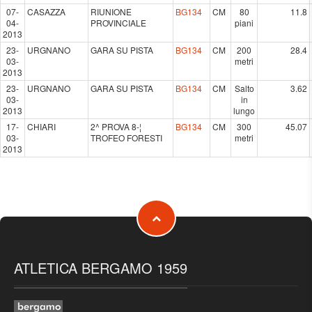
07-
CASAZZA
RIUNIONE
BG134
CM
80
11.8
04-
PROVINCIALE
piani
2013
23-
URGNANO
GARA SU PISTA
BG134
CM
200
28.4
03-
metri
2013
23-
URGNANO
GARA SU PISTA
BG134
CM
Salto
3.62
03-
in
2013
lungo
17-
CHIARI
2^ PROVA 8-¦
BG134
CM
300
45.07
03-
TROFEO FORESTI
metri
2013
ATLETICA BERGAMO 1959