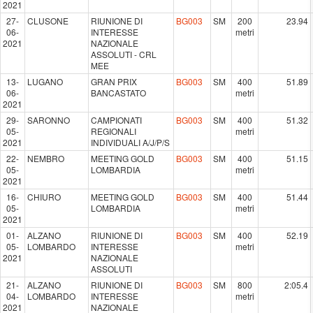
2021
27-
CLUSONE
RIUNIONE DI
BG003
SM
200
23.94
06-
INTERESSE
metri
2021
NAZIONALE
ASSOLUTI - CRL
MEE
13-
LUGANO
GRAN PRIX
BG003
SM
400
51.89
06-
BANCASTATO
metri
2021
29-
SARONNO
CAMPIONATI
BG003
SM
400
51.32
05-
REGIONALI
metri
2021
INDIVIDUALI A/J/P/S
22-
NEMBRO
MEETING GOLD
BG003
SM
400
51.15
05-
LOMBARDIA
metri
2021
16-
CHIURO
MEETING GOLD
BG003
SM
400
51.44
05-
LOMBARDIA
metri
2021
01-
ALZANO
RIUNIONE DI
BG003
SM
400
52.19
05-
LOMBARDO
INTERESSE
metri
2021
NAZIONALE
ASSOLUTI
21-
ALZANO
RIUNIONE DI
BG003
SM
800
2:05.4
04-
LOMBARDO
INTERESSE
metri
2021
NAZIONALE