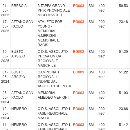
21-
BRESCIA
3 TAPPA GRAND
BG003
SM
400
50.53
05-
PRIX PROVINCIALE
metri
2025
MICO MASTER
17-
AZZANO SAN
ATHLETIC FOR
BG003
SM
200
23.48
05-
PAOLO
YOUNG -
metri
2025
MEMORIAL
A.MERIGHI
MEMORIAL L.
BACIS
10-
BUSTO
C.D.S. ASSOLUTO
BG003
SM
400
51.20
05-
ARSIZIO
PROVA UNICA
metri
2025
REGIONALE
MASCHILE
31-
BUSTO
CAMPIONATI
BG003
SM
400
51.22
05-
ARSIZIO
REGIONALI
metri
2024
INDIVIDUALI
ASSOLUTI SU PISTA
25-
AZZANO SAN
MEMORIAL
BG003
SM
400
51.03
05-
PAOLO
AMEDEO MERIGHI
metri
2024
12-
NEMBRO
C.D.S. ASSOLUTO 1
BG003
SM
200
23.68
05-
FASE REGIONALE
metri
2024
MASCHILE
11-
NEMBRO
C.D.S. ASSOLUTO 1
BG003
SM
400
51.42
05-
FASE REGIONALE
metri