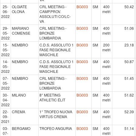
25-
OLGIATE
CRL MEETING -
BG003
SM
400
50.42
06-
OLONA
CAMP.PROV.
metri
2022
ASSOLUTI CO/LC-
VA
29-
MARIANO
CRL MEETING -
BG003
SM
400
51.06
05-
COMENSE
BRONZE
metri
2022
LOMBARDIA
15-
NEMBRO
C.D.S. ASSOLUTO 1
BG003
SM
200
23.18
05-
FASE REGIONALE
metri
2022
MASCHILE
14-
NEMBRO
C.D.S. ASSOLUTO 1
BG003
SM
400
50.87
05-
FASE REGIONALE
metri
2022
MASCHILE
07-
NEMBRO
CRL MEETING -
BG003
SM
400
51.45
05-
BRONZE
metri
2022
LOMBARDIA
30-
MILANO
8° MEETING
BG003
SM
400
51.62
04-
ATHLETIC ÉLIT
metri
2022
22-
CREMA
1° TROFEO NUOVA
BG003
SM
400
52.39
09-
VIRTUS CREMA
metri
2021
03-
BERGAMO
TROFEO ANGURIA
BG003
SM
400
51.14
07-
metri