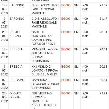
14-
SARONNO
C.D.S. ASSOLUTO 1
BG003
SM
200
23.62
05-
FASE REGIONALE
metri
2023
MASCHILE
13-
SARONNO
C.D.S. ASSOLUTO 1
BG003
SM
400
51.17
05-
FASE REGIONALE
metri
2023
MASCHILE
23-
BUSTO
GARE DI
BG003
SM
200
23.31
04-
ARSIZIO
CONTORNO AI
metri
2023
CAM.REG.IND.
A/J/P/S DI PROVE
17-
BRESCIA
MEMORIAL AVIGO -
BG003
SM
200
23.61
07-
CRL MEETING -
metri
2022
BRONZE
LOMBARDIA
16-
BRESCIA
XXII MIGLIO DI
BG003
SM
400
50.63
07-
LONATO - 7 PROVA
metri
2022
CLUB DEL MIGLIO
02-
BERGAMO
CAMPIONATI
BG003
SM
400
50.84
07-
REGIONALI JUNIOR
metri
2022
E PROMESSE
26-
OLGIATE
CRL MEETING
BG003
SM
200
23.21
06-
OLONA
BRONZE -
metri
2022
CAMP.PROV.
ASSOLUTI CO/LC-
VA