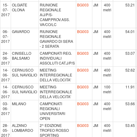
15-
OLGIATE
RIUNIONE
BG003
JM
400
53.21
07-
OLONA
REGIONALE
metri
2017
A/J/P/S-
CAMP.PROV.ASS.
VA/CO/LC
06-
GAVARDO
RIUNIONE
BG003
JM
400
54.01
07-
REGIONALE
metri
2017
GAVARDO DI SERA
- 2 SERATA
24-
CINISELLO
CAMPIONATI REG.
BG003
JM
400
53.07
06-
BALSAMO
INDIVIDUALI
metri
2017
ASSOLUTI CAT.J/P/S
14-
CERNUSCO
MEETING
BG003
JM
400
52.62
06-
SUL NAVIGLIO
INTERREGIONALE
metri
2017
DELLA VELOCITA'
14-
CERNUSCO
MEETING
BG003
JM
100
11.91
06-
SUL NAVIGLIO
INTERREGIONALE
metri
2017
DELLA VELOCITA'
03-
MILANO
CAMPIONATI
BG003
JM
400
53.66
06-
REGIONALI
metri
2017
UNIVERSITARI
OPEN
28-
ALZANO
2^ EDIZIONE
BG003
JM
400
53.45
05-
LOMBARDO
TROFEO ROSSO
metri
2017
SPORTING