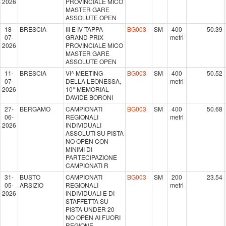
2026
PROVINCIALE MICO
MASTER GARE
ASSOLUTE OPEN
18-
BRESCIA
III E IV TAPPA
BG003
SM
400
50.39
07-
GRAND PRIX
metri
2026
PROVINCIALE MICO
MASTER GARE
ASSOLUTE OPEN
11-
BRESCIA
VI^ MEETING
BG003
SM
400
50.52
07-
DELLA LEONESSA,
metri
2026
10° MEMORIAL
DAVIDE BORONI
27-
BERGAMO
CAMPIONATI
BG003
SM
400
50.68
06-
REGIONALI
metri
2026
INDIVIDUALI
ASSOLUTI SU PISTA
NO OPEN CON
MINIMI DI
PARTECIPAZIONE
CAMPIONATI R
31-
BUSTO
CAMPIONATI
BG003
SM
200
23.54
05-
ARSIZIO
REGIONALI
metri
2026
INDIVIDUALI E DI
STAFFETTA SU
PISTA UNDER 20
NO OPEN AI FUORI
REGIONE