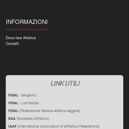
INFORMAZIONI
Dove fare Atletica
Contatti
LINK UTILI
FIDAL
- Bergamo
FIDAL
- Lombardia
FIDAL
(Federazione Italiana Atletica leggera)
EAA
(European Athletics)
IAAF
(International Association of Athletics Federations)