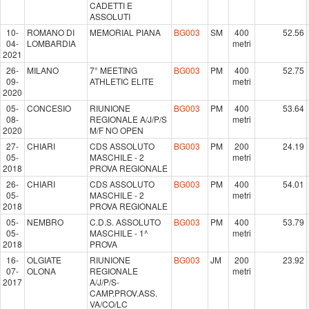
CADETTI E
ASSOLUTI
10-
ROMANO DI
MEMORIAL PIANA
BG003
SM
400
52.56
04-
LOMBARDIA
metri
2021
26-
MILANO
7° MEETING
BG003
PM
400
52.75
09-
ATHLETIC ELITE
metri
2020
05-
CONCESIO
RIUNIONE
BG003
PM
400
53.64
08-
REGIONALE A/J/P/S
metri
2020
M/F NO OPEN
27-
CHIARI
CDS ASSOLUTO
BG003
PM
200
24.19
05-
MASCHILE - 2
metri
2018
PROVA REGIONALE
26-
CHIARI
CDS ASSOLUTO
BG003
PM
400
54.01
05-
MASCHILE - 2
metri
2018
PROVA REGIONALE
05-
NEMBRO
C.D.S. ASSOLUTO
BG003
PM
400
53.79
05-
MASCHILE - 1^
metri
2018
PROVA
16-
OLGIATE
RIUNIONE
BG003
JM
200
23.92
07-
OLONA
REGIONALE
metri
2017
A/J/P/S-
CAMP.PROV.ASS.
VA/CO/LC