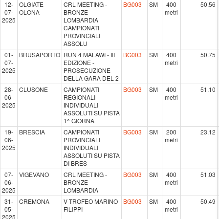
12-
OLGIATE
CRL MEETING -
BG003
SM
400
50.56
07-
OLONA
BRONZE
metri
2025
LOMBARDIA
CAMPIONATI
PROVINCIALI
ASSOLU
01-
BRUSAPORTO
RUN 4 MALAWI - III
BG003
SM
400
50.75
07-
EDIZIONE -
metri
2025
PROSECUZIONE
DELLA GARA DEL 2
28-
CLUSONE
CAMPIONATI
BG003
SM
400
51.10
06-
REGIONALI
metri
2025
INDIVIDUALI
ASSOLUTI SU PISTA
1^ GIORNA
19-
BRESCIA
CAMPIONATI
BG003
SM
200
23.12
06-
PROVINCIALI
metri
2025
INDIVIDUALI
ASSOLUTI SU PISTA
DI BRES
07-
VIGEVANO
CRL MEETING -
BG003
SM
400
51.03
06-
BRONZE
metri
2025
LOMBARDIA
31-
CREMONA
V TROFEO MARINO
BG003
SM
400
50.49
05-
FILIPPI
metri
2025