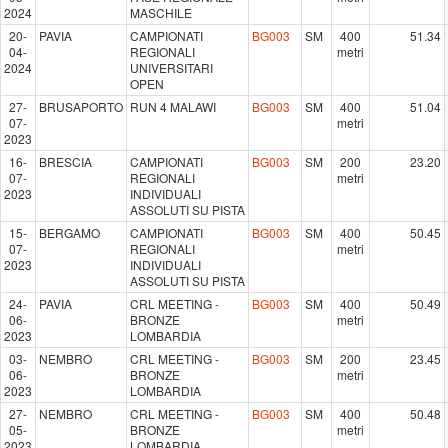
2024
MASCHILE
20-
PAVIA
CAMPIONATI
BG003
SM
400
51.34
04-
REGIONALI
metri
2024
UNIVERSITARI
OPEN
27-
BRUSAPORTO
RUN 4 MALAWI
BG003
SM
400
51.04
07-
metri
2023
16-
BRESCIA
CAMPIONATI
BG003
SM
200
23.20
07-
REGIONALI
metri
2023
INDIVIDUALI
ASSOLUTI SU PISTA
15-
BERGAMO
CAMPIONATI
BG003
SM
400
50.45
07-
REGIONALI
metri
2023
INDIVIDUALI
ASSOLUTI SU PISTA
24-
PAVIA
CRL MEETING -
BG003
SM
400
50.49
06-
BRONZE
metri
2023
LOMBARDIA
03-
NEMBRO
CRL MEETING -
BG003
SM
200
23.45
06-
BRONZE
metri
2023
LOMBARDIA
27-
NEMBRO
CRL MEETING -
BG003
SM
400
50.48
05-
BRONZE
metri
2023
LOMBARDIA