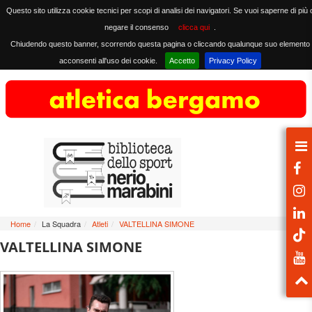
Questo sito utilizza cookie tecnici per scopi di analisi dei navigatori. Se vuoi saperne di più 
negare il consenso
clicca qui
.
Chiudendo questo banner, scorrendo questa pagina o cliccando qualunque suo elemento
acconsenti all'uso dei cookie.
Accetto
Privacy Policy
Home
/
La Squadra
/
Atleti
/
VALTELLINA SIMONE
VALTELLINA SIMONE