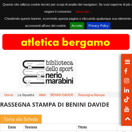
Questo sito utilizza cookie tecnici per scopi di analisi dei navigatori. Se vuoi saperne di più 
negare il consenso
clicca qui
.
Chiudendo questo banner, scorrendo questa pagina o cliccando qualunque suo elemento
acconsenti all'uso dei cookie.
Accetto
Privacy Policy
Home
/
La Squadra
/
Atleti
/
BENINI DAVIDE
/
Rassegna Stampa
RASSEGNA STAMPA DI BENINI DAVIDE
Torna alla Scheda
Data
Testata
Titolo