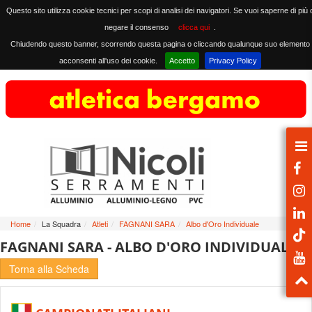
Questo sito utilizza cookie tecnici per scopi di analisi dei navigatori. Se vuoi saperne di più 
negare il consenso
clicca qui
.
Chiudendo questo banner, scorrendo questa pagina o cliccando qualunque suo elemento
acconsenti all'uso dei cookie.
Accetto
Privacy Policy
Home
/
La Squadra
/
Atleti
/
FAGNANI SARA
/
Albo d'Oro Individuale
FAGNANI SARA - ALBO D'ORO INDIVIDUALE
Torna alla Scheda