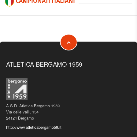
CAMPIONATI ITALIANI
#
Luogo
Data
I/O
Gara
Classifica
Prestaz
Allievi
1
RIETI
2025-
O
Giavellotto Gr 500
3. f.
43.14
06-28
2
GROSSETO
2026-
O
Giavellotto Gr 500
f. 1
46.54
06-27
ATLETICA BERGAMO 1959
A.S.D. Atletica Bergamo 1959
Via delle valli, 154
24124 Bergamo
http://www.atleticabergamo59.it