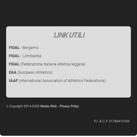
LINK UTILI
FIDAL
- Bergamo
FIDAL
- Lombardia
FIDAL
(Federazione Italiana Atletica leggera)
EAA
(European Athletics)
IAAF
(International Association of Athletics Federations)
Copyright 2014-2026
Media Web
-
Privacy Policy
©
P.I. & C.F. 01766410169