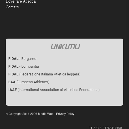
Dove fare Atletica
Contatti
LINK UTILI
FIDAL
- Bergamo
FIDAL
- Lombardia
FIDAL
(Federazione Italiana Atletica leggera)
EAA
(European Athletics)
IAAF
(International Association of Athletics Federations)
Copyright 2014-2026
Media Web
-
Privacy Policy
©
P.I. & C.F. 01766410169