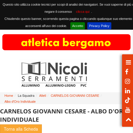
Questo sito utilizza cookie tecnici per scopi di analisi dei navigatori. Se vuoi saperne di più 
negare il consenso
clicca qui
.
Chiudendo questo banner, scorrendo questa pagina o cliccando qualunque suo elemento
acconsenti all'uso dei cookie.
Accetto
Privacy Policy
Home
/
La Squadra
/
Atleti
/
CARNELOS GIOVANNI CESARE
/
Albo d'Oro Individuale
CARNELOS GIOVANNI CESARE - ALBO D'ORO
INDIVIDUALE
Torna alla Scheda